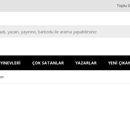
Toplu S
YINEVLERİ
ÇOK SATANLAR
YAZARLAR
YENİ ÇIKA
rı