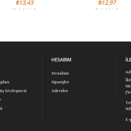
₺13,43
₺12,97
Stok Adet: 0
Stok Adet: 0
HESABIM
İL
Ad
Hesabım
İk
pları
Siparişler
Si
tış Sözleşmesi
Adresler
(Ye
e
Te
si
Wh
E-