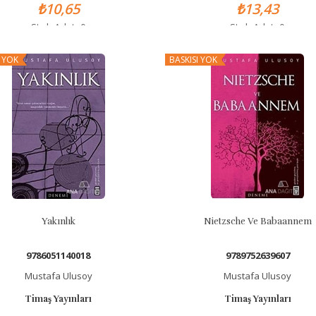
₺10,65
₺13,43
Stok Adet: 0
Stok Adet: 0
I YOK
BASKISI YOK
Yakınlık
Nietzsche Ve Babaannem
9786051140018
9789752639607
Mustafa Ulusoy
Mustafa Ulusoy
Timaş Yayınları
Timaş Yayınları