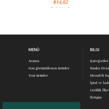
₺14,82
Stok Adet: 0
MENÜ
BILGI
Arama
Kategoriler
Son görüntülenen ürünler
Banka Hesa
Yeni ürünler
Mesafeli Sa
İptal ve İad
Gizlilik İlke
İletişim