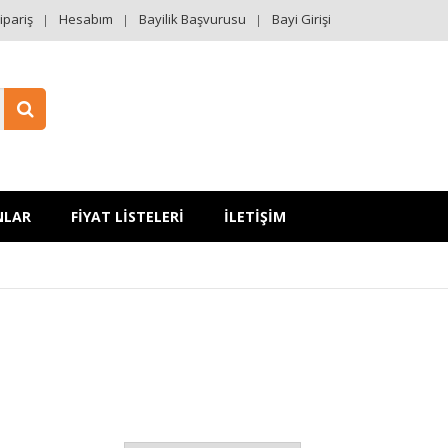
ipariş
Hesabım
Bayilik Başvurusu
Bayi Girişi
NLAR
FİYAT LİSTELERİ
İLETİŞİM