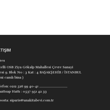
ETIŞIM
res
itelli OSB Ziya Gökalp Mahallesi Çevre Sanayi
tesi 9. Blok No : 3 Kat : 4 BAŞAKŞEHİR / İSTANBUL
ni camlı bina )
lefon:
0212 526 99 40-41 ......................................
attsap Hattı : 0537 951 42 33
posta:
siparis@anakitabevi.com.tr