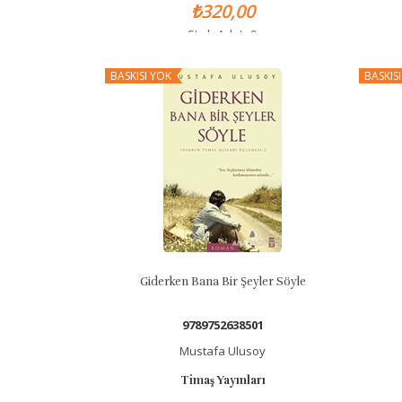
₺320,00
Stok Adet: 9
BASKISI YOK
BASKIS
Giderken Bana Bir Şeyler Söyle
9789752638501
Mustafa Ulusoy
Timaş Yayınları