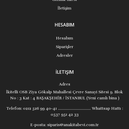
İletişim
HESABIM
Hesabım
Siparişler
Adresler
İLETIŞIM
Adres
İkitelli OSB Ziya Gökalp Mahallesi Çevre Sanayi Sitesi 9. Blok
No : 3 Kat : 4 BAŞAKŞEHİR / İSTANBUL (Yeni camlı bina )
Telefon:
0212 526 99 40-41 ...................................... Whattsap Hattı :
0537 951 42 33
E-posta:
siparis@anakitabevi.com.tr