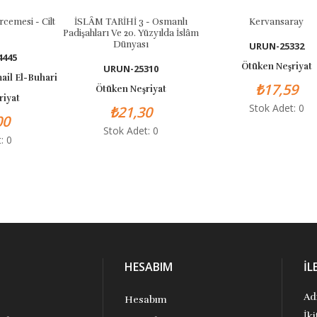
rcemesi - Cilt
İSLÂM TARİHİ 3 - Osmanlı
Kervansaray
Padişahları Ve 20. Yüzyılda İslâm
Dünyası
URUN-25332
4445
Ötüken Neşriyat
URUN-25310
il El-Buhari
₺17,59
Ötüken Neşriyat
riyat
Stok Adet: 0
₺21,30
00
Stok Adet: 0
: 0
HESABIM
İL
Ad
Hesabım
İk