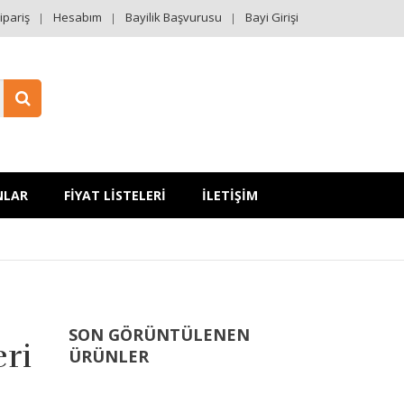
ipariş
Hesabım
Bayilik Başvurusu
Bayi Girişi
NLAR
FİYAT LİSTELERİ
İLETİŞİM
SON GÖRÜNTÜLENEN
ri
ÜRÜNLER