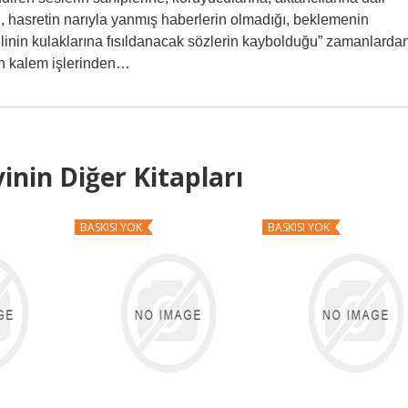
n, hasretin narıyla yanmış haberlerin olmadığı, beklemenin
linin kulaklarına fısıldanacak sözlerin kaybolduğu” zamanlarda
n kalem işlerinden…
inin Diğer Kitapları
BASKISI YOK
BASKISI YOK