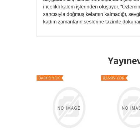
incelikli kalem işlerinden oluşuyor. “Özlemi
sancısıyla doğmuş kelamın kalmadığı, sevgi
kadim zamanların seslerine tazimle dokuna
Yayınev
BASKISI YOK
BASKISI YOK