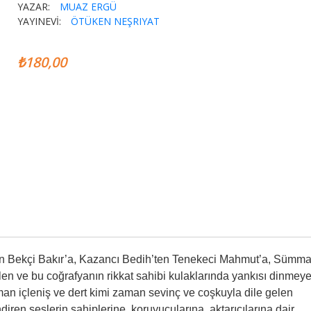
YAZAR:
MUAZ ERGÜ
YAYINEVİ:
ÖTÜKEN NEŞRIYAT
₺180,00
en Bekçi Bakır’a, Kazancı Bedih’ten Tenekeci Mahmut’a, Sümma
n ve bu coğrafyanın rikkat sahibi kulaklarında yankısı dinmey
zaman içleniş ve dert kimi zaman sevinç ve coşkuyla dile gelen
iren seslerin sahiplerine, koruyucularına, aktarıcılarına dair