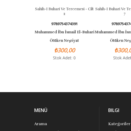
Sahih-I Buhari Ve Tercemesi - Cilt
Sahih-I Buhari Ve Te
2
7
9789754374391
978975437
Muhammed İbn İsmail El-Buhari
Muhammed İbn İsma
Ötüken Neşriyat
Ötüken Neş
₺300,00
₺300,
Stok Adet: 0
Stok Adet
MENÜ
BILGI
Arama
Kategoriler