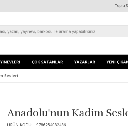
Toplu S
YINEVLERİ
ÇOK SATANLAR
YAZARLAR
YENİ ÇIKA
m Sesleri
Anadolu'nun Kadim Sesle
ÜRÜN KODU:
9786254082436