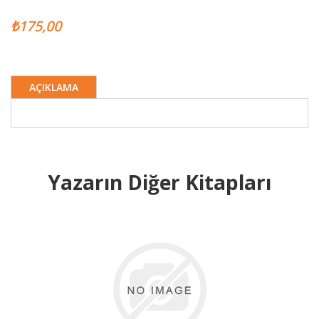
₺175,00
AÇIKLAMA
Yazarın Diğer Kitapları
B