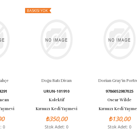
BASKISI YOK
Bahçe
Doğu Batı Divan
Dorian Gray’in Portr
4291
URUN-101910
9786052987025
yacan
Kolektif
Oscar Wilde
Yayınevi
Kırmızı Kedi Yayınevi
Kırmızı Kedi Yayıne
00
₺350,00
₺130,00
: 0
Stok Adet: 0
Stok Adet: 0