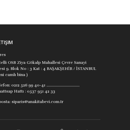
ETIŞIM
res
itelli OSB Ziya Gökalp Mahallesi Çevre Sanayi
tesi 9. Blok No : 3 Kat : 4 BAŞAKŞEHİR / İSTANBUL
ni camlı bina )
lefon:
0212 526 99 40-41 ......................................
attsap Hattı : 0537 951 42 33
posta:
siparis@anakitabevi.com.tr