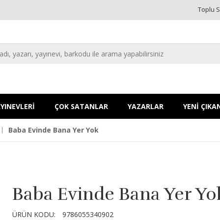
Toplu S
YINEVLERİ
ÇOK SATANLAR
YAZARLAR
YENİ ÇIKA
Baba Evinde Bana Yer Yok
Baba Evinde Bana Yer Yo
ÜRÜN KODU:
9786055340902