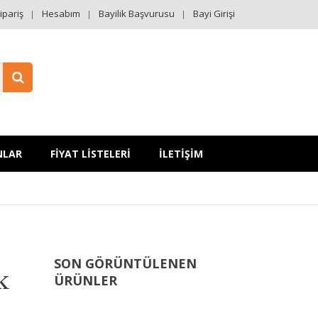
ipariş
Hesabım
Bayilik Başvurusu
Bayi Girişi
NLAR
FİYAT LİSTELERİ
İLETİŞİM
SON GÖRÜNTÜLENEN
k
ÜRÜNLER