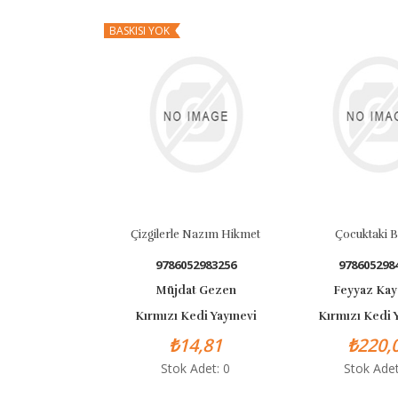
BASKISI YOK
Çizgilerle Nazım Hikmet
Çocuktaki 
9786052983256
978605298
Müjdat Gezen
Feyyaz Ka
Kırmızı Kedi Yayınevi
Kırmızı Kedi 
₺14,81
₺220,
Stok Adet: 0
Stok Adet