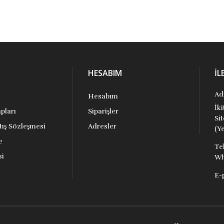
HESABIM
İL
Ad
Hesabım
İk
pları
Siparişler
Si
tış Sözleşmesi
Adresler
(Ye
e
Te
si
Wh
E-