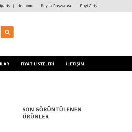
ipariş
Hesabım
Bayilik Başvurusu
Bayi Girişi
NLAR
FİYAT LİSTELERİ
İLETİŞİM
SON GÖRÜNTÜLENEN
ÜRÜNLER