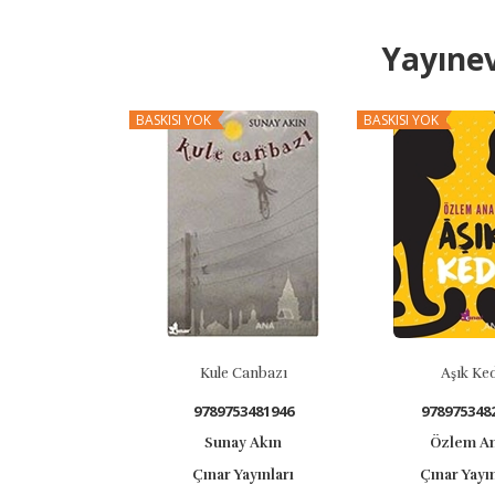
Yayınev
BASKISI YOK
BASKISI YOK
Kule Canbazı
Aşık Kedi
9789753481946
9789753482
Sunay Akın
Özlem An
Çınar Yayınları
Çınar Yayınl