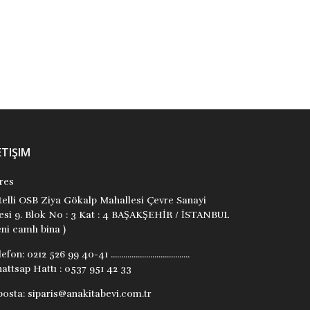
₺6,94
₺180,00
Stok Adet: 0
Stok Adet: 0
ETIŞIM
res
itelli OSB Ziya Gökalp Mahallesi Çevre Sanayi
tesi 9. Blok No : 3 Kat : 4 BAŞAKŞEHİR / İSTANBUL
ni camlı bina )
lefon:
0212 526 99 40-41 ......................................
attsap Hattı : 0537 951 42 33
posta:
siparis@anakitabevi.com.tr