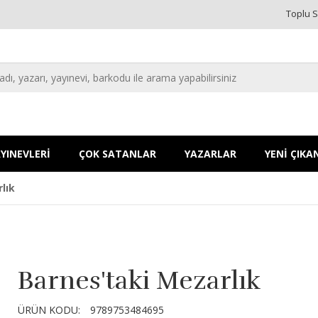
Toplu S
YINEVLERİ
ÇOK SATANLAR
YAZARLAR
YENİ ÇIKA
lık
Barnes'taki Mezarlık
ÜRÜN KODU:
9789753484695