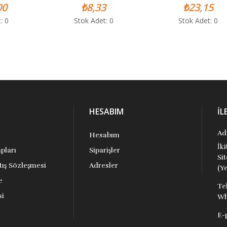
0
₺8,33
₺23,15
 0
Stok Adet: 0
Stok Adet: 0
HESABIM
İL
Ad
Hesabım
İk
pları
Siparişler
Si
tış Sözleşmesi
Adresler
(Ye
e
Te
si
Wh
E-