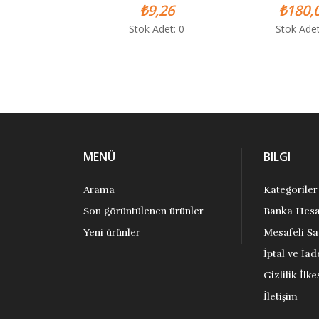
₺9,26
₺180,0
Stok Adet: 0
Stok Adet:
MENÜ
BILGI
Arama
Kategoriler
Son görüntülenen ürünler
Banka Hesa
Yeni ürünler
Mesafeli Sa
İptal ve İad
Gizlilik İlke
İletişim