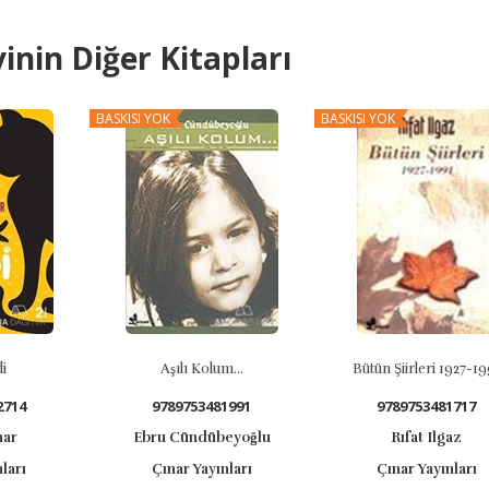
inin Diğer Kitapları
BASKISI YOK
BASKISI YOK
Aşılı Kolum...
Bütün Şiirleri 1927-199
714
9789753481991
9789753481717
ar
Ebru Cündübeyoğlu
Rıfat Ilgaz
arı
Çınar Yayınları
Çınar Yayınları