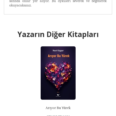
safında onlar yer alıyor. Bu öyküleri severek ve be
ğ
enerek
okuyacaksınız.
Yazarın Diğer Kitapları
Arıyor Bu Yürek