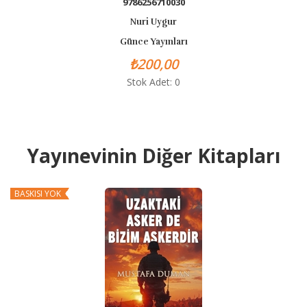
9786256710030
Nuri Uygur
Günce Yayınları
Gü
₺200,00
Stok Adet: 0
Yayınevinin Diğer Kitapları
ISI YOK