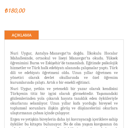
₺180,00
AÇIKLAMA
Nuri Uygur, Antalya-Manavgat’ta doğdu. İlkokulu Hocalar
Mahallesinde, ortaokul ve liseyi Manavgat’ta okudu. Yüksek
öğrenimini Bursa ve Eskişehir’de tamamladı. Eğitimde psikolojik
hizmetler ve Türk halk edebiyatı alanında çalışmalar yaptı. Türk
dili ve edebiyatı öğretmeni oldu. Uzun yıllar öğretmen ve
yönetici olarak devlet okullarında ve özel öğrenim
kurumlarında çalıştı. Artık o bir emekli eğitimci.
Nur
i
Uygur, yetkin ve yetenekli bir yazar olarak kendisini
Türkçenin titiz bir i
ş
çisi olarak görmektedir. Ya
ş
amındaki
gözlemlerinden yola çıkarak hayata tanıklık eden öyküleriyle
okurlarını selamlıyor. Uzun yıllar kafa yordu
ğ
u bireysel ve
toplumsal sorunlara ili
ş
kin görü
ş
ve dü
ş
üncelerini okurlara
ula
ş
tırmanın çabası içinde çalı
ş
ıyor.
Ergen ve yeti
ş
kin bireylerin daha iyi kavrayaca
ğ
ı içeriklere sahip
öyküler bu kitapta bulunuyor. Ne de olsa ya
ş
am kavgasının ön