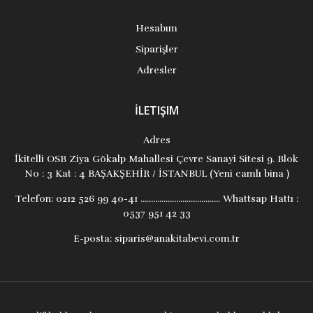
Hesabım
Siparişler
Adresler
İLETIŞIM
Adres
İkitelli OSB Ziya Gökalp Mahallesi Çevre Sanayi Sitesi 9. Blok
No : 3 Kat : 4 BAŞAKŞEHİR / İSTANBUL (Yeni camlı bina )
Telefon:
0212 526 99 40-41 ...................................... Whattsap Hattı :
0537 951 42 33
E-posta:
siparis@anakitabevi.com.tr