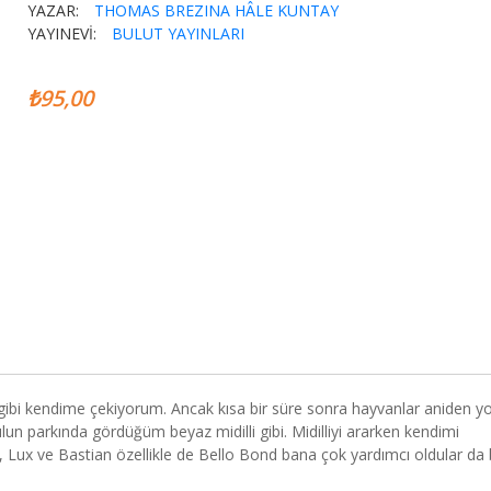
YAZAR:
THOMAS BREZINA
HÂLE KUNTAY
YAYINEVİ:
BULUT YAYINLARI
₺95,00
gibi kendime çekiyorum. Ancak kısa bir süre sonra hayvanlar aniden y
ulun parkında gördüğüm beyaz midilli gibi. Midilliyi ararken kendimi
, Lux ve Bastian özellikle de Bello Bond bana çok yardımcı oldular da