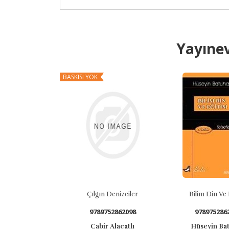
Yayınev
BASKISI YOK
Çılgın Denizciler
Bilim Din Ve 
9789752862098
978975286
Cabir Alacatlı
Hüseyin Ba