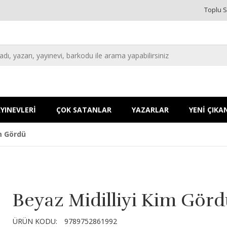
Toplu S
YINEVLERİ
ÇOK SATANLAR
YAZARLAR
YENİ ÇIKA
im Gördü
Beyaz Midilliyi Kim Gör
ÜRÜN KODU:
9789752861992