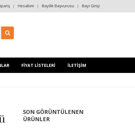
ipariş
Hesabım
Bayilik Başvurusu
Bayi Girişi
NLAR
FİYAT LİSTELERİ
İLETİŞİM
SON GÖRÜNTÜLENEN
dü
ÜRÜNLER