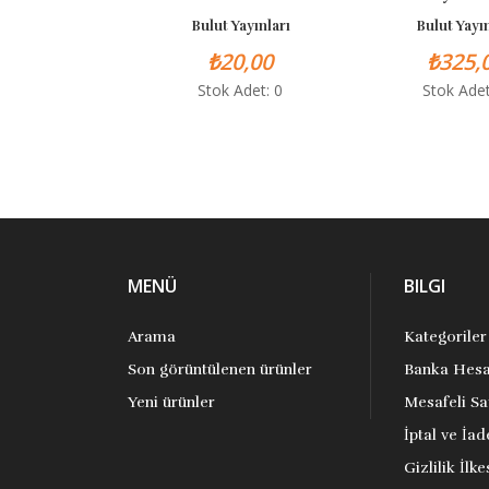
Bulut Yayınları
Bulut Yayın
₺20,00
₺325,
Stok Adet: 0
Stok Adet
MENÜ
BILGI
Arama
Kategoriler
Son görüntülenen ürünler
Banka Hesa
Yeni ürünler
Mesafeli Sa
İptal ve İad
Gizlilik İlke