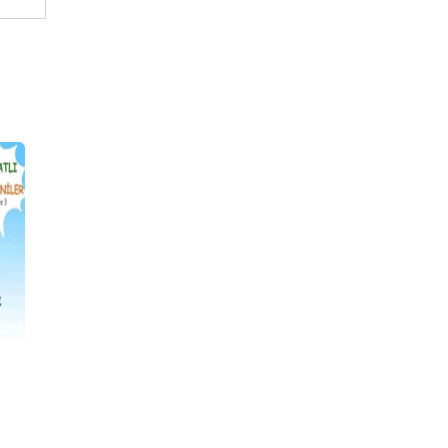
BASKISI YOK
Deniz'in Akrabaları
Ece Ile Arda Peri Bacaları
Ülkesi'nde
9789752863941
9789752862708
Aydoğan Yavaşlı