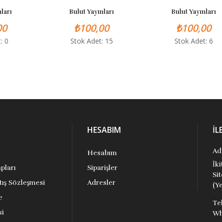
ları
Bulut Yayınları
Bulut Yayınları
00
₺100,00
₺100,00
: 0
Stok Adet: 15
Stok Adet: 6
HESABIM
İL
Ad
Hesabım
İk
pları
Siparişler
Si
tış Sözleşmesi
Adresler
(Ye
e
Te
si
Wh