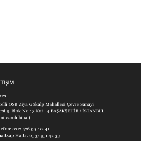
Derman Bayladı
Bulut Yayınları
Bulut Yayınları
₺65,00
₺300,00
Stok Adet: 2
Stok Adet: 1
ETIŞIM
res
itelli OSB Ziya Gökalp Mahallesi Çevre Sanayi
tesi 9. Blok No : 3 Kat : 4 BAŞAKŞEHİR / İSTANBUL
ni camlı bina )
lefon:
0212 526 99 40-41 ......................................
attsap Hattı : 0537 951 42 33