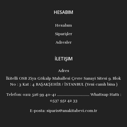
HESABIM
Hesabım
Siparişler
Adresler
İLETIŞIM
Adres
İkitelli OSB Ziya Gökalp Mahallesi Çevre Sanayi Sitesi 9. Blok
No : 3 Kat : 4 BAŞAKŞEHİR / İSTANBUL (Yeni camlı bina )
Telefon:
0212 526 99 40-41 ...................................... Whattsap Hattı :
0537 951 42 33
E-posta:
siparis@anakitabevi.com.tr