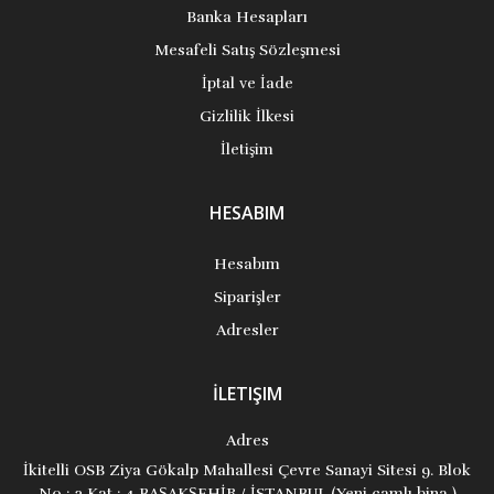
Banka Hesapları
Mesafeli Satış Sözleşmesi
İptal ve İade
Gizlilik İlkesi
İletişim
HESABIM
Hesabım
Siparişler
Adresler
İLETIŞIM
Adres
İkitelli OSB Ziya Gökalp Mahallesi Çevre Sanayi Sitesi 9. Blok
No : 3 Kat : 4 BAŞAKŞEHİR / İSTANBUL (Yeni camlı bina )