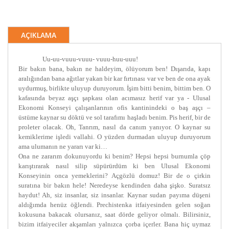
AÇIKLAMA
Uu-uu-vuuu-vuuu- vuuu-huu-uuu!
Bir bakın bana, bakın ne haldeyim, ölüyorum ben! Dışarıda, kapı
aralığından bana ağıtlar yakan bir kar fırtınası var ve ben de ona ayak
uydurmuş, birlikte uluyup duruyorum. İşim bitti benim, bittim ben. O
kafasında beyaz aşçı şapkası olan acımasız herif var ya - Ulusal
Ekonomi Konseyi çalışanlarının ofis kantinindeki o baş aşçı –
üstüme kaynar su döktü ve sol tarafımı haşladı benim. Pis herif, bir de
proleter olacak. Oh, Tanrım, nasıl da canım yanıyor. O kaynar su
kemiklerime işledi vallahi. O yüzden durmadan uluyup duruyorum
ama ulumanın ne yararı var ki…
Ona ne zararım dokunuyordu ki benim? Hepsi hepsi burnumla çöp
karıştırarak nasıl silip süpürürdüm ki ben Ulusal Ekonomi
Konseyinin onca yemeklerini? Açgözlü domuz! Bir de o çirkin
suratına bir bakın hele! Neredeyse kendinden daha şişko. Suratsız
haydut! Ah, siz insanlar, siz insanlar. Kaynar sudan payıma düşeni
aldığımda henüz öğlendi. Prechistenka itfaiyesinden gelen soğan
kokusuna bakacak olursanız, saat dörde geliyor olmalı. Bilirsiniz,
bizim itfaiyeciler akşamları yalnızca çorba içerler. Bana hiç uymaz