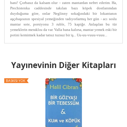
hani! Çorbasız da kalsam olur – zaten mantardan nefret ederim. Ha,
Prechistenka caddesinde takılan bazı köpek dostlarımdan
duyduğuma göre, onlar Neglinny sokağındaki bir lokantanın
aşçıbaşısının spesiyal yemeğinden tadıyorlarmış her gün - acı soslu
mantar sote, porsiyonu 3 ruble, 75 kapiğe. Anlaşılan bu tür
yemeklerin meraklısı da var. Valla bana kalırsa, mantar yemek eski bir
potini kemirmek kadar tatsız tuzsuz bir iş... Uu-uu-vuuu-vuuu...
Yayınevinin Diğer Kitapları
BASKISI YOK
B