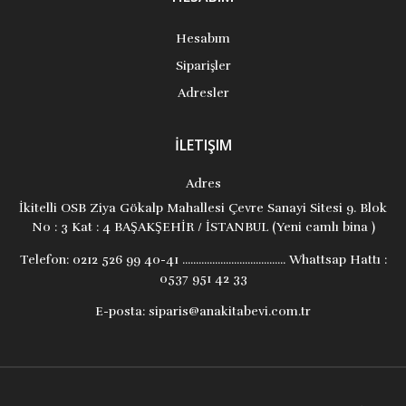
Hesabım
Siparişler
Adresler
İLETIŞIM
Adres
İkitelli OSB Ziya Gökalp Mahallesi Çevre Sanayi Sitesi 9. Blok
No : 3 Kat : 4 BAŞAKŞEHİR / İSTANBUL (Yeni camlı bina )
Telefon:
0212 526 99 40-41 ...................................... Whattsap Hattı :
0537 951 42 33
E-posta:
siparis@anakitabevi.com.tr