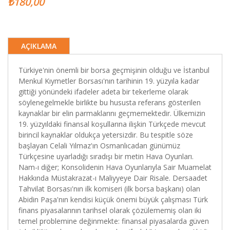
₺180,00
AÇIKLAMA
Türkiye'nin önemli bir borsa geçmişinin olduğu ve İstanbul
Menkul Kıymetler Borsası'nın tarihinin 19. yüzyıla kadar
gittiği yönündeki ifadeler adeta bir tekerleme olarak
söylenegelmekle birlikte bu hususta referans gösterilen
kaynaklar bir elin parmaklarını geçmemektedir. Ülkemizin
19. yüzyıldaki finansal koşullarına ilişkin Türkçede mevcut
birincil kaynaklar oldukça yetersizdir. Bu tespitle söze
başlayan Celali Yılmaz'ın Osmanlıcadan günümüz
Türkçesine uyarladığı sıradışı bir metin Hava Oyunları.
Nam-ı diğer; Konsolidenin Hava Oyunlarıyla Sair Muamelat
Hakkında Müstakrazat-ı Maliyyeye Dair Risale. Dersaadet
Tahvilat Borsası'nın ilk komiseri (ilk borsa başkanı) olan
Abidin Paşa'nın kendisi küçük önemi büyük çalışması Türk
finans piyasalarının tarihsel olarak çözülememiş olan iki
temel problemine değinmekte: finansal piyasalarda güven