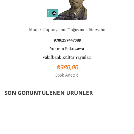
 Japonya’nın Doğuşunda Bir Aydın
9786257447089
Yukichi Fukuzawa
Vakıfbank Kültür Yayınları
Vakı
₺380,00
Stok Adet: 6
SON GÖRÜNTÜLENEN ÜRÜNLER