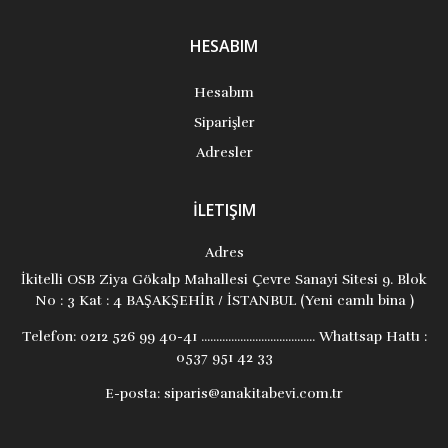
HESABIM
Hesabım
Siparişler
Adresler
İLETIŞIM
Adres
İkitelli OSB Ziya Gökalp Mahallesi Çevre Sanayi Sitesi 9. Blok
No : 3 Kat : 4 BAŞAKŞEHİR / İSTANBUL (Yeni camlı bina )
Telefon:
0212 526 99 40-41 ...................................... Whattsap Hattı :
0537 951 42 33
E-posta:
siparis@anakitabevi.com.tr