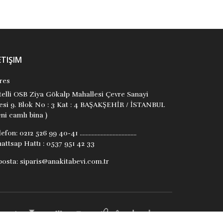
ETIŞIM
res
itelli OSB Ziya Gökalp Mahallesi Çevre Sanayi
tesi 9. Blok No : 3 Kat : 4 BAŞAKŞEHİR / İSTANBUL
ni camlı bina )
lefon:
0212 526 99 40-41 ......................................
attsap Hattı : 0537 951 42 33
posta:
siparis@anakitabevi.com.tr