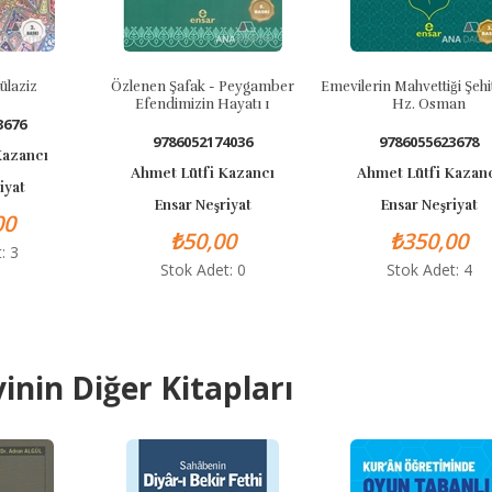
aziz
Özlenen Şafak - Peygamber
Emevilerin Mahvettiği Şehit 
Efendimizin Hayatı 1
Hz. Osman
76
9786052174036
9786055623678
zancı
Ahmet Lütfi Kazancı
Ahmet Lütfi Kazancı
at
Ensar Neşriyat
Ensar Neşriyat
0
₺50,00
₺350,00
 3
Stok Adet: 0
Stok Adet: 4
inin Diğer Kitapları