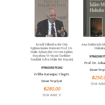
Kendi Dilinden Bir Din
Ana Hatlarıyla İ
Eğitimcisinin Hatıratı Prof. Dr.
Hukuku
Halis Ayhan (Bir Devrin Eğitim
Hayatına Ve Siyasi Tarihine
978625857
Tanıklık Eden Halis Bir Hayatı)
Prof. Dr. Adna
9786258575262
Ensar Neşr
Zeliha Karaağaç Cingöz
₺250,
Ensar Neşriyat
Stok Adet
₺280,00
Stok Adet: 0