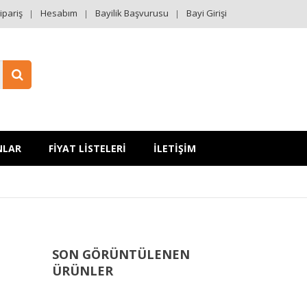
ipariş
Hesabım
Bayilik Başvurusu
Bayi Girişi
NLAR
FİYAT LİSTELERİ
İLETİŞİM
SON GÖRÜNTÜLENEN
ÜRÜNLER