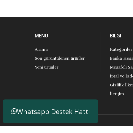
MENÜ
BILGI
Arama
Kategoriler
Son görüntülenen ürünler
Banka Hesa
Yeni ürünler
Mesafeli Sa
İptal ve İad
Gizlilik İlke
İletişim
Whatsapp Destek Hattı
Telif hakkı ve kopya; 2026 Anakitap. Tüm hakları S