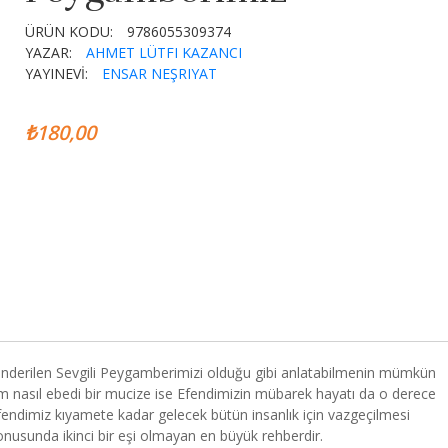
ÜRÜN KODU:
9786055309374
YAZAR:
AHMET LÜTFI KAZANCI
YAYINEVİ:
ENSAR NEŞRIYAT
₺180,00
nderilen Sevgili Peygamberimizi olduğu gibi anlatabilmenin mümkün
rim nasıl ebedi bir mucize ise Efendimizin mübarek hayatı da o derece
fendimiz kıyamete kadar gelecek bütün insanlık için vazgeçilmesi
onusunda ikinci bir eşi olmayan en büyük rehberdir.