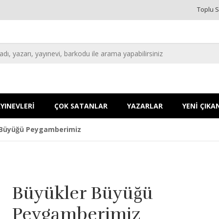
Toplu S
YINEVLERİ
ÇOK SATANLAR
YAZARLAR
YENİ ÇIKA
 Büyüğü Peygamberimiz
Büyükler Büyüğü
Peygamberimiz