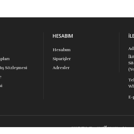
HESABIM
İL
Ad
Hesabım
İk
pları
Siparişler
Si
tış Sözleşmesi
Adresler
(Ye
e
Te
si
Wh
E-
aklıdır.