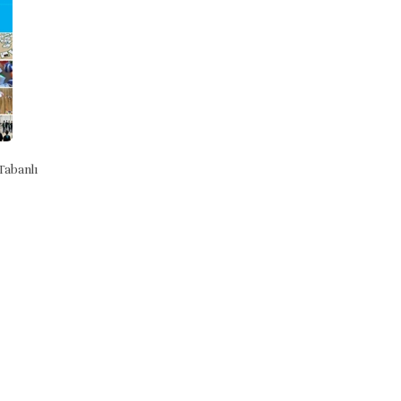
Tabanlı
İmamet Ve Hitabet Rehberi (İlmihal
İslam'da Peygamber İnancı
Ve İrşad Geleneğinde)
9789944704922
9786258575323
Kolektif
Prof. Dr. Zeki Koçak
Ensar Neşriyat
Ensar Neşriyat
₺16,67
₺320,00
Stok Adet: 0
Stok Adet: 0