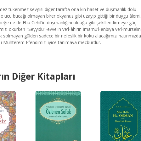
itmez tükenmez sevgisi diğer tarafta ona kin haset ve düşmanlık dolu
 de ucu bucağı olmayan birer okyanus gibi uzayıp gittiği bir duygu âlemi.
çmeğe ne de Ebu Cehil'in düşmanlığını olduğu gibi şekillendirmeye güç
ımızı okurken "Seyyidü'l-evvelin ve'l-âhirin İmamü'l-enbiya ve'l-mürselin
 solmayan gülden sadece bir nefeslik bir koku alacağımızı hatırımızda
i Muhterem Efendimizi iyice tanımaya mecburdur.
ın Diğer Kitapları