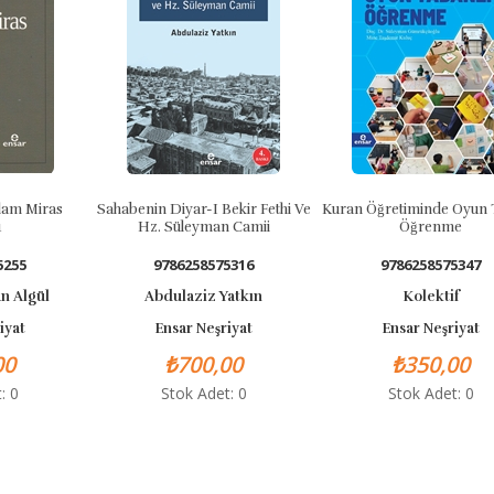
slam Miras
Sahabenin Diyar-I Bekir Fethi Ve
Kuran Öğretiminde Oyun 
Hz. Süleyman Camii
Öğrenme
5255
9786258575316
9786258575347
n Algül
Abdulaziz Yatkın
Kolektif
iyat
Ensar Neşriyat
Ensar Neşriyat
00
₺700,00
₺350,00
: 0
Stok Adet: 0
Stok Adet: 0