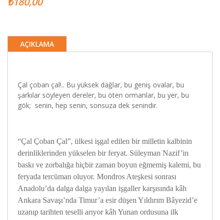
₺180,00
AÇIKLAMA
Çal çoban çal!.. Bu yüksek dağlar, bu geniş ovalar, bu
şarkılar söyleyen dereler, bu öten ormanlar, bu yer, bu
gök; senin, hep senin, sonsuza dek senindir.
“Çal Çoban Çal”, ülkesi işgal edilen bir milletin kalbinin
derinliklerinden yükselen bir feryat. Süleyman Nazif’in
baskı ve zorbalığa hiçbir zaman boyun eğmemiş kalemi, bu
feryada tercüman oluyor. Mondros Ateşkesi sonrası
Anadolu’da dalga dalga yayılan işgaller karşısında kâh
Ankara Savaşı’nda Timur’a esir düşen Yıldırım Bâyezid’e
uzanıp tarihten teselli arıyor kâh Yunan ordusuna ilk