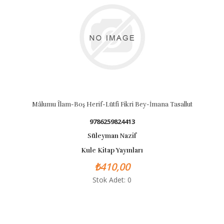
Boş Herif-Lütfi Fikri Bey-İmana Tasallut
Namık 
9786259824413
Süleyman Nazif
Kule Kitap Yayınları
K
₺410,00
Stok Adet: 0