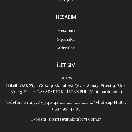
HESABIM
Hesabım
Siparişler
Adresler
İLETIŞIM
Adres
İkitelli OSB Ziya Gökalp Mahallesi Çevre Sanayi Sitesi 9. Blok
No : 3 Kat : 4 BAŞAKŞEHİR / İSTANBUL (Yeni camlı bina )
Telefon:
0212 526 99 40-41 ...................................... Whattsap Hattı :
0537 951 42 33
E-posta:
siparis@anakitabevi.com.tr