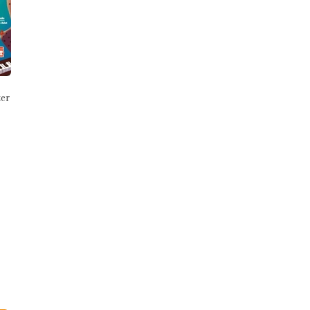
Robonlar
Naneyi Yedik Lokantası
9786259791128
9786256581555
Mert Arık
Mert Arık
İlk Genç Timaş
Timaş Çocuk
₺185,00
₺180,00
Stok Adet: 4
Stok Adet: 0