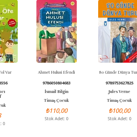
l Var
Ahmet Hulusi Efendi
80 Günde Dünya Tur
556
9786050804683
9789753627825
cı
İsmail Bilgin
Jules Verne
Timaş Çocuk
Timaş Çocuk
uk
₺110,00
₺100,00
Stok Adet: 0
Stok Adet: 0
 0