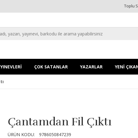
Toplu S
YINEVLERİ
ÇOK SATANLAR
YAZARLAR
YENİ ÇIKA
tı
Çantamdan Fil Çıktı
ÜRÜN KODU:
9786050847239