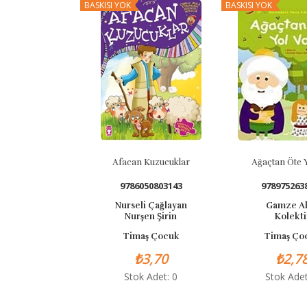
BASKISI YOK
BASKISI YOK
Afacan Kuzucuklar
Ağaçtan Öte Yo
9786050803143
9789752638
Nurseli Çağlayan
Gamze Alı
Nurşen Şirin
Kolektif
Timaş Çocuk
Timaş Çoc
₺3,70
₺2,78
Stok Adet: 0
Stok Adet: