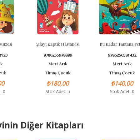
zesi
Şifayı Kaptık Hastanesi
Bu Kadar Tantana Yeter
0
9786255978899
9786256581432
Mert Arık
Mert Arık
k
Timaş Çocuk
Timaş Çocuk
₺180,00
₺140,00
Stok Adet: 5
Stok Adet: 0
inin Diğer Kitapları