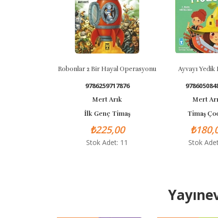
Robonlar 2 Bir Hayal Operasyonu
Ayvayı Yedik Mü
9786259717876
978605084812
Mert Arık
Mert Arık
İlk Genç Timaş
Timaş Çocu
₺225,00
₺180,00
Stok Adet: 11
Stok Adet: 0
Yayınev