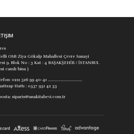
ETIŞIM
res
itelli OSB Ziya Gökalp Mahallesi Çevre Sanayi
tesi 9. Blok No : 3 Kat : 4 BAŞAKŞEHİR / İSTANBUL
ni camlı bina )
lefon:
0212 526 99 40-41 ......................................
attsap Hattı : 0537 951 42 33
posta:
siparis@anakitabevi.com.tr