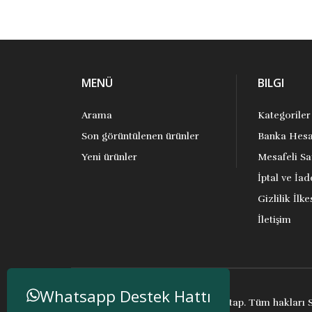
MENÜ
BILGI
Arama
Kategoriler
Son görüntülenen ürünler
Banka Hesa
Yeni ürünler
Mesafeli Sa
İptal ve İad
Gizlilik İlke
İletişim
Whatsapp Destek Hattı
Telif hakkı ve kopya; 2026 Anakitap. Tüm hakları S