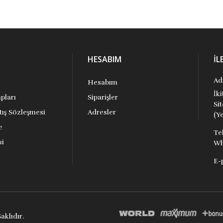
HESABIM
İL
Ad
Hesabım
İk
pları
Siparişler
Si
tış Sözleşmesi
Adresler
(Ye
e
Te
si
Wh
E-
aklıdır.