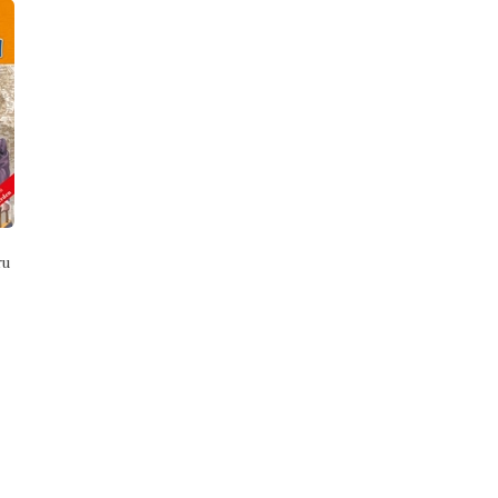
BASKISI YOK
BASKISI YOK
u
Akıllı Papağan
Akvaryumda Çöz - Çiz - Boya
9789752633018
9786050808407
Mevlana
Birsen Ekim Özen
Mevlânâ Celâleddin Rûmî
Kolektif
Timaş Çocuk
Timaş Çocuk
₺4,00
₺5,00
Stok Adet: 0
Stok Adet: 0