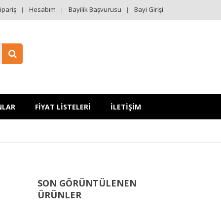
ipariş
Hesabım
Bayilik Başvurusu
Bayi Girişi
NLAR
FİYAT LİSTELERİ
İLETİŞİM
SON GÖRÜNTÜLENEN
ÜRÜNLER