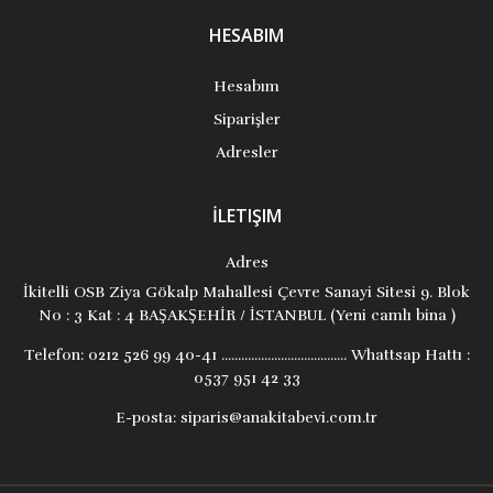
HESABIM
Hesabım
Siparişler
Adresler
İLETIŞIM
Adres
İkitelli OSB Ziya Gökalp Mahallesi Çevre Sanayi Sitesi 9. Blok
No : 3 Kat : 4 BAŞAKŞEHİR / İSTANBUL (Yeni camlı bina )
Telefon:
0212 526 99 40-41 ...................................... Whattsap Hattı :
0537 951 42 33
E-posta:
siparis@anakitabevi.com.tr