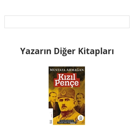
Yazarın Diğer Kitapları
B