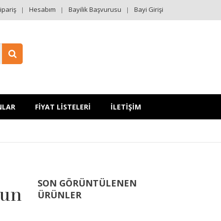
ipariş
Hesabım
Bayilik Başvurusu
Bayi Girişi
NLAR
FİYAT LİSTELERİ
İLETİŞİM
SON GÖRÜNTÜLENEN
yun
ÜRÜNLER