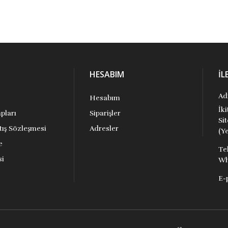
HESABIM
İL
Ad
Hesabım
İk
pları
Siparişler
Si
tış Sözleşmesi
Adresler
(Ye
e
Te
si
Wh
E-