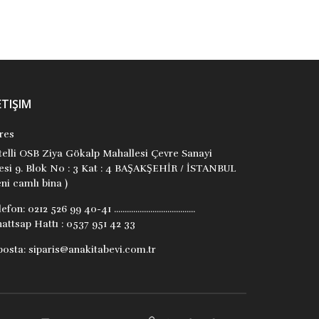
ETIŞIM
res
itelli OSB Ziya Gökalp Mahallesi Çevre Sanayi
tesi 9. Blok No : 3 Kat : 4 BAŞAKŞEHİR / İSTANBUL
ni camlı bina )
lefon:
0212 526 99 40-41 ......................................
attsap Hattı : 0537 951 42 33
posta:
siparis@anakitabevi.com.tr