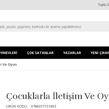
Toplu S
YINEVLERİ
ÇOK SATANLAR
YAZARLAR
YENİ ÇIKA
im Ve Oyun
Çocuklarla İletişim Ve O
ÜRÜN KODU:
9786057151803