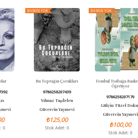
BASKISI YOK
BASKISI YOK
plar
Bu Toprağın Çocukları
Tombul Tosbağa Baske
Öğretiyor
7392
9786258207439
9786258207170
kıs
Yılmaz Taşdelen
Gülçin Tüzel Doku
yınevi
Güvercin Yayınevi
Güvercin Yayınevi
00
₺125,00
₺100,00
: 0
Stok Adet: 0
Stok Adet: 0