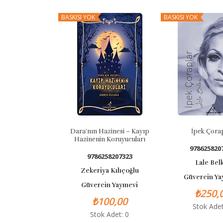
BASKISI YOK
BASKISI YOK
Dara’nın Hazinesi – Kayıp
İpek Çora
Hazinenin Koruyucuları
978625820
9786258207323
Lale Bel
Zekeriya Kılıçoğlu
Güvercin Ya
Güvercin Yayınevi
₺250,
₺100,00
Stok Adet
Stok Adet: 0