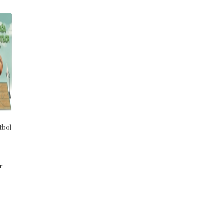
BASKISI YOK
tbol
English Through Games Enjoy
4 Kadın + 4 Erkek = İntikam
Learning B-1
9786258207095
9786258207064
Müzeyyen Yılmaz
r
Emrullah Kavlak
Güvercin Yayınevi
Güvercin Yayınevi
₺100,00
₺215,00
Stok Adet: 2
Stok Adet: 0