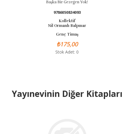
Başka Bir Gezegen Yok!
Al
9786050834093
Kollektif
Nil Ormanlı Balpınar
Genç Timaş
₺175,00
Stok Adet: 0
Yayınevinin Diğer Kitapları
B