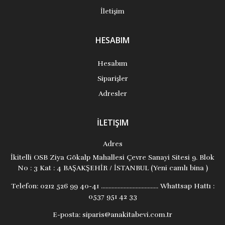
İletişim
HESABIM
Hesabım
Siparişler
Adresler
İLETIŞIM
Adres
İkitelli OSB Ziya Gökalp Mahallesi Çevre Sanayi Sitesi 9. Blok
No : 3 Kat : 4 BAŞAKŞEHİR / İSTANBUL (Yeni camlı bina )
Telefon:
0212 526 99 40-41 ...................................... Whattsap Hattı :
0537 951 42 33
E-posta:
siparis@anakitabevi.com.tr