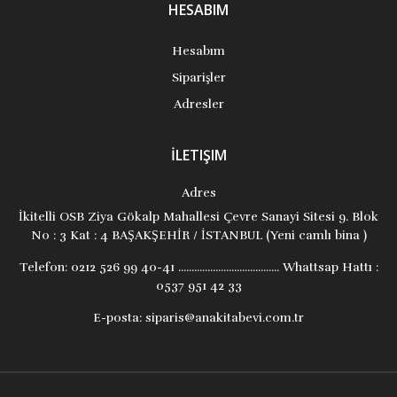
HESABIM
Hesabım
Siparişler
Adresler
İLETIŞIM
Adres
İkitelli OSB Ziya Gökalp Mahallesi Çevre Sanayi Sitesi 9. Blok
No : 3 Kat : 4 BAŞAKŞEHİR / İSTANBUL (Yeni camlı bina )
Telefon:
0212 526 99 40-41 ...................................... Whattsap Hattı :
0537 951 42 33
E-posta:
siparis@anakitabevi.com.tr