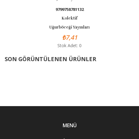
9799758781132
Kolektif
Uğurböceği Yayınları
₺7,41
Stok Adet: 0
SON GÖRÜNTÜLENEN ÜRÜNLER
MENÜ