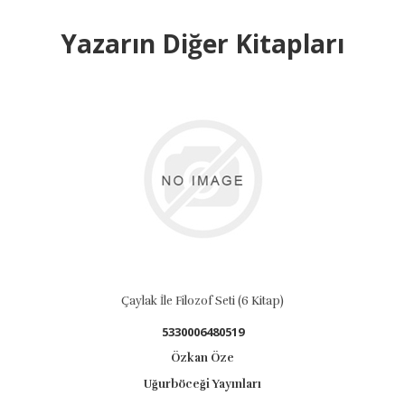
Yazarın Diğer Kitapları
Çaylak İle Filozof Seti (6 Kitap)
Çaylak İle 
5330006480519
Özkan Öze
Uğurböceği Yayınları