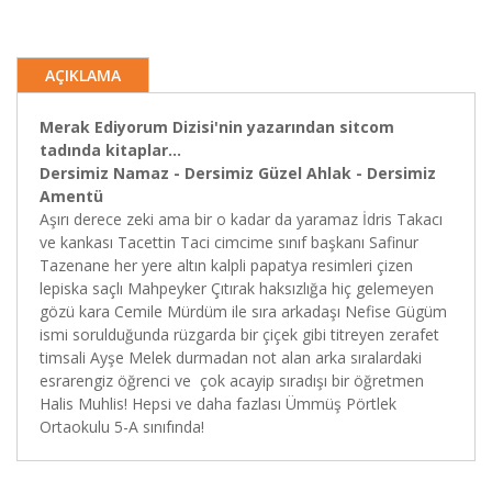
AÇIKLAMA
Merak Ediyorum Dizisi'nin yazarından sitcom
tadında kitaplar...
Dersimiz Namaz - Dersimiz Güzel Ahlak - Dersimiz
Amentü
Aşırı derece zeki ama bir o kadar da yaramaz İdris Takacı
ve kankası Tacettin Taci cimcime sınıf başkanı Safinur
Tazenane her yere altın kalpli papatya resimleri çizen
lepiska saçlı Mahpeyker Çıtırak haksızlığa hiç gelemeyen
gözü kara Cemile Mürdüm ile sıra arkadaşı Nefise Gügüm
ismi sorulduğunda rüzgarda bir çiçek gibi titreyen zerafet
timsali Ayşe Melek durmadan not alan arka sıralardaki
esrarengiz öğrenci ve çok acayip sıradışı bir öğretmen
Halis Muhlis! Hepsi ve daha fazlası Ümmüş Pörtlek
Ortaokulu 5-A sınıfında!