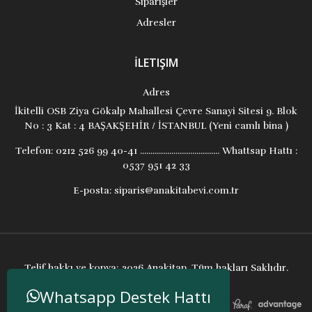
Siparişler
Adresler
İLETIŞIM
Adres
İkitelli OSB Ziya Gökalp Mahallesi Çevre Sanayi Sitesi 9. Blok
No : 3 Kat : 4 BAŞAKŞEHİR / İSTANBUL (Yeni camlı bina )
Telefon:
0212 526 99 40-41 ...................................... Whattsap Hattı :
0537 951 42 33
E-posta:
siparis@anakitabevi.com.tr
Telif hakkı ve kopya; 2026 Anakitap. Tüm hakları Saklıdır.
Whatsapp Destek Hattı