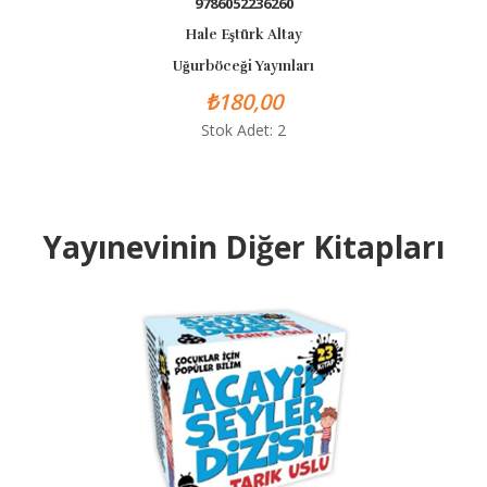
9786052236260
Hale Eştürk Altay
Uğurböceği Yayınları
U
₺180,00
Stok Adet: 2
Yayınevinin Diğer Kitapları