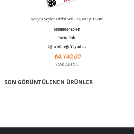
Acayip Şeyler Dizisi Seti - 23 Kitap Takım
Peygamberi
5330006480441
Tarık Uslu
Uğurböceği Yayınları
₺4.140,00
Stok Adet: 0
SON GÖRÜNTÜLENEN ÜRÜNLER