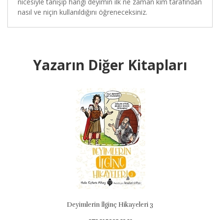
nicesiyle tanışıp hangi deyimin ilk ne zaman kim tarafından
nasıl ve niçin kullanıldığını öğreneceksiniz.
Yazarın Diğer Kitapları
Deyimlerin İlginç Hikayeleri 3
Atasöz