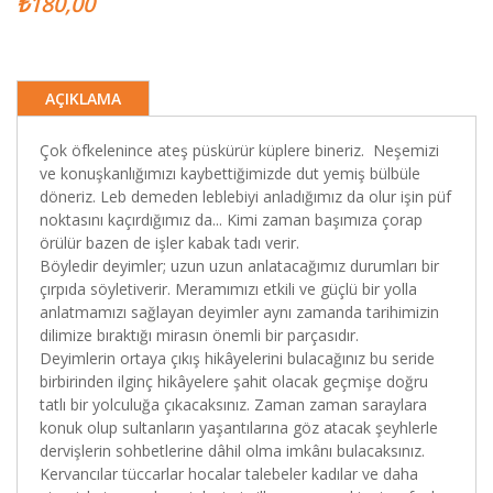
₺180,00
AÇIKLAMA
Çok öfkelenince ateş püskürür küplere bineriz. Neşemizi
ve konuşkanlığımızı kaybettiğimizde dut yemiş bülbüle
döneriz. Leb demeden leblebiyi anladığımız da olur işin püf
noktasını kaçırdığımız da... Kimi zaman başımıza çorap
örülür bazen de işler kabak tadı verir.
Böyledir deyimler; uzun uzun anlatacağımız durumları bir
çırpıda söyletiverir. Meramımızı etkili ve güçlü bir yolla
anlatmamızı sağlayan deyimler aynı zamanda tarihimizin
dilimize bıraktığı mirasın önemli bir parçasıdır.
Deyimlerin ortaya çıkış hikâyelerini bulacağınız bu seride
birbirinden ilginç hikâyelere şahit olacak geçmişe doğru
tatlı bir yolculuğa çıkacaksınız. Zaman zaman saraylara
konuk olup sultanların yaşantılarına göz atacak şeyhlerle
dervişlerin sohbetlerine dâhil olma imkânı bulacaksınız.
Kervancılar tüccarlar hocalar talebeler kadılar ve daha