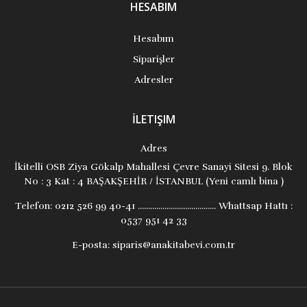
HESABIM
Hesabım
Siparişler
Adresler
İLETIŞIM
Adres
İkitelli OSB Ziya Gökalp Mahallesi Çevre Sanayi Sitesi 9. Blok
No : 3 Kat : 4 BAŞAKŞEHİR / İSTANBUL (Yeni camlı bina )
Telefon:
0212 526 99 40-41 ...................................... Whattsap Hattı :
0537 951 42 33
E-posta:
siparis@anakitabevi.com.tr