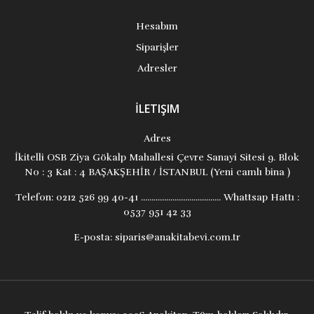
Hesabım
Siparişler
Adresler
İLETIŞIM
Adres
İkitelli OSB Ziya Gökalp Mahallesi Çevre Sanayi Sitesi 9. Blok
No : 3 Kat : 4 BAŞAKŞEHİR / İSTANBUL (Yeni camlı bina )
Telefon:
0212 526 99 40-41 ...................................... Whattsap Hattı :
0537 951 42 33
E-posta:
siparis@anakitabevi.com.tr