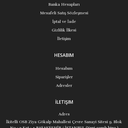
Banka Hesapları
Mesafeli Satış Sözleşmesi
İptal ve İade
Gizlilik İlkesi
İletişim
HESABIM
Hesabım
Siparişler
Adresler
İLETIŞIM
Adres
İkitelli OSB Ziya Gökalp Mahallesi Çevre Sanayi Sitesi 9. Blok
No : 3 Kat : 4 BAŞAKŞEHİR / İSTANBUL (Yeni camlı bina )