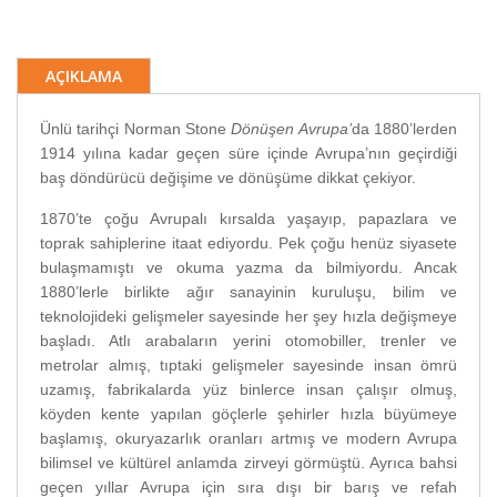
AÇIKLAMA
Ünlü tarihçi Norman Stone
Dönüşen Avrupa’
da 1880’lerden
1914 yılına kadar geçen süre içinde Avrupa’nın geçirdiği
baş döndürücü değişime ve dönüşüme dikkat çekiyor.
1870’te çoğu Avrupalı kırsalda yaşayıp, papazlara ve
toprak sahiplerine itaat ediyordu. Pek çoğu henüz siyasete
bulaşmamıştı ve okuma yazma da bilmiyordu. Ancak
1880’lerle birlikte ağır sanayinin kuruluşu, bilim ve
teknolojideki gelişmeler sayesinde her şey hızla değişmeye
başladı. Atlı arabaların yerini otomobiller, trenler ve
metrolar almış, tıptaki gelişmeler sayesinde insan ömrü
uzamış, fabrikalarda yüz binlerce insan çalışır olmuş,
köyden kente yapılan göçlerle şehirler hızla büyümeye
başlamış, okuryazarlık oranları artmış ve modern Avrupa
bilimsel ve kültürel anlamda zirveyi görmüştü. Ayrıca bahsi
geçen yıllar Avrupa için sıra dışı bir barış ve refah