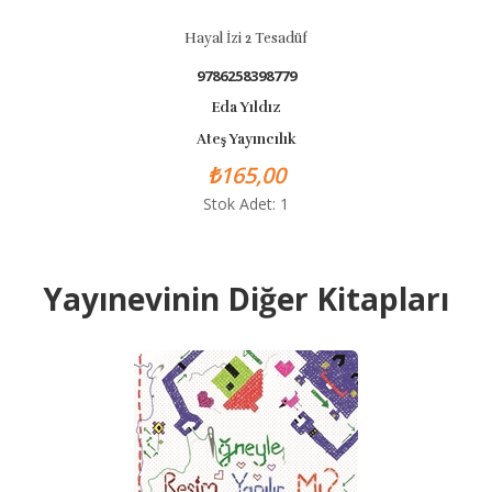
Hayal İzi 2 Tesadüf
9786258398779
Eda Yıldız
Ateş Yayıncılık
₺165,00
Stok Adet: 1
Yayınevinin Diğer Kitapları
BASKISI Y