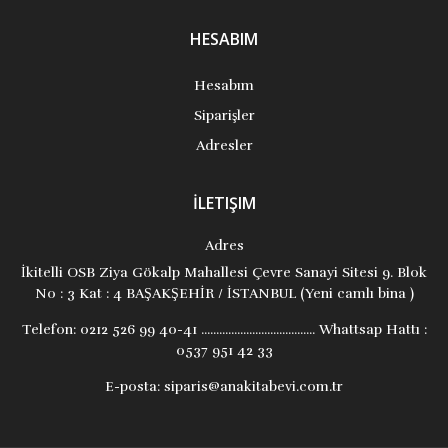
HESABIM
Hesabım
Siparişler
Adresler
İLETIŞIM
Adres
İkitelli OSB Ziya Gökalp Mahallesi Çevre Sanayi Sitesi 9. Blok
No : 3 Kat : 4 BAŞAKŞEHİR / İSTANBUL (Yeni camlı bina )
Telefon:
0212 526 99 40-41 ...................................... Whattsap Hattı :
0537 951 42 33
E-posta:
siparis@anakitabevi.com.tr