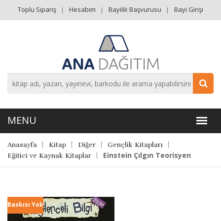
Toplu Sipariş
Hesabım
Bayilik Başvurusu
Bayi Girişi
Anasayfa
Kitap
Diğer
Gençlik Kitapları
Einstein Çılgın Teorisyen
Eğitici ve Kaynak Kitaplar
Baskısı Yok