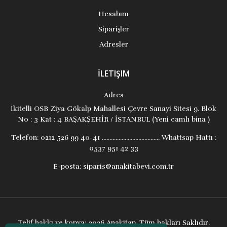
Hesabım
Siparişler
Adresler
İLETIŞIM
Adres
İkitelli OSB Ziya Gökalp Mahallesi Çevre Sanayi Sitesi 9. Blok
No : 3 Kat : 4 BAŞAKŞEHİR / İSTANBUL (Yeni camlı bina )
Telefon:
0212 526 99 40-41 ...................................... Whattsap Hattı :
0537 951 42 33
E-posta:
siparis@anakitabevi.com.tr
Telif hakkı ve kopya; 2026 Anakitap. Tüm hakları Saklıdır.