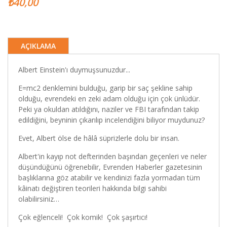
₺40,00
AÇIKLAMA
Albert Einstein'ı duymuşsunuzdur...
E=mc2 denklemini bulduğu, garip bir saç şekline sahip
olduğu, evrendeki en zeki adam olduğu için çok ünlüdür.
Peki ya okuldan atıldığını, naziler ve FBI tarafından takip
edildiğini, beyninin çıkarılıp incelendiğini biliyor muydunuz?
Evet, Albert ölse de hâlâ süprizlerle dolu bir insan.
Albert'in kayıp not defterinden başından geçenleri ve neler
düşündüğünü öğrenebilir, Evrenden Haberler gazetesinin
başlıklarına göz atabilir ve kendinizi fazla yormadan tüm
kâinatı değiştiren teorileri hakkında bilgi sahibi
olabilirsiniz…
Çok eğlenceli! Çok komik! Çok şaşırtıcı!