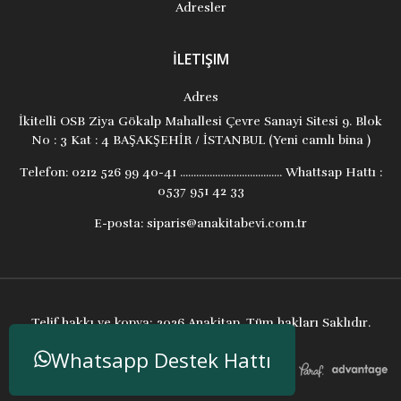
Adresler
İLETIŞIM
Adres
İkitelli OSB Ziya Gökalp Mahallesi Çevre Sanayi Sitesi 9. Blok
No : 3 Kat : 4 BAŞAKŞEHİR / İSTANBUL (Yeni camlı bina )
Telefon:
0212 526 99 40-41 ...................................... Whattsap Hattı :
0537 951 42 33
E-posta:
siparis@anakitabevi.com.tr
Telif hakkı ve kopya; 2026 Anakitap. Tüm hakları Saklıdır.
Whatsapp Destek Hattı