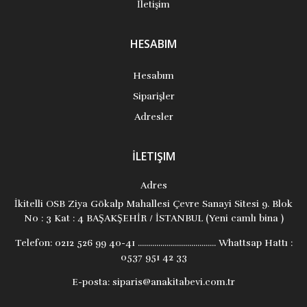
İletişim
HESABIM
Hesabım
Siparişler
Adresler
İLETIŞIM
Adres
İkitelli OSB Ziya Gökalp Mahallesi Çevre Sanayi Sitesi 9. Blok
No : 3 Kat : 4 BAŞAKŞEHİR / İSTANBUL (Yeni camlı bina )
Telefon:
0212 526 99 40-41 ...................................... Whattsap Hattı :
0537 951 42 33
E-posta:
siparis@anakitabevi.com.tr