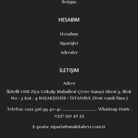
İletişim
HESABIM
Hesabım
Siparişler
Adresler
İLETIŞIM
Adres
İkitelli OSB Ziya Gökalp Mahallesi Çevre Sanayi Sitesi 9. Blok
No : 3 Kat : 4 BAŞAKŞEHİR / İSTANBUL (Yeni camlı bina )
Telefon:
0212 526 99 40-41 ...................................... Whattsap Hattı :
0537 951 42 33
E-posta:
siparis@anakitabevi.com.tr