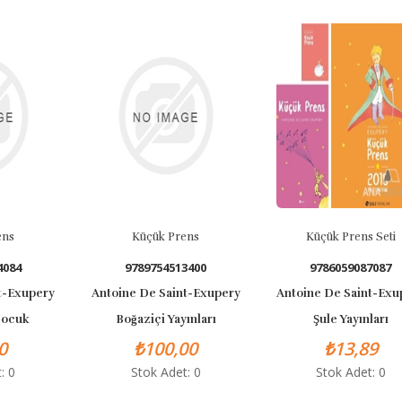
Küçük Prens
Küçük Prens Seti
9789754513400
9786059087087
pery
Antoine De Saint-Exupery
Antoine De Saint-Exupery
Boğaziçi Yayınları
Şule Yayınları
₺100,00
₺13,89
Stok Adet: 0
Stok Adet: 0