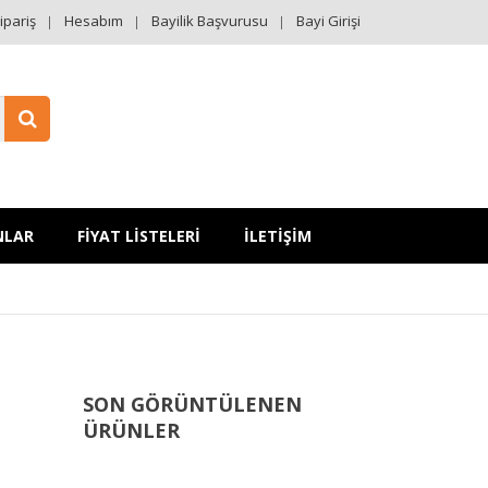
ipariş
Hesabım
Bayilik Başvurusu
Bayi Girişi
NLAR
FİYAT LİSTELERİ
İLETİŞİM
SON GÖRÜNTÜLENEN
ÜRÜNLER