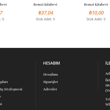
evi
Remzi Kitabevi
Remzi Kitabevi
₺37,04
₺10,00
 0
Stok Adet: 0
Stok Adet: 0
HESABIM
İL
Ad
Hesabım
İk
pları
Siparişler
Si
tış Sözleşmesi
Adresler
(Ye
e
Te
si
Wh