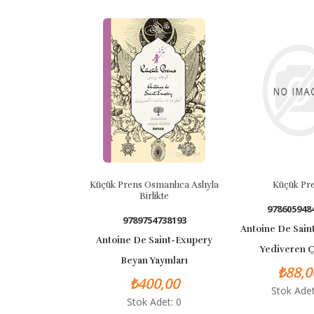
Küçük Prens Osmanlıca Aslıyla
Küçük Prens
Birlikte
9786059484084
9789754738193
Antoine De Saint-Exu
Antoine De Saint-Exupery
Yediveren Çocuk
Beyan Yayınları
₺88,00
₺400,00
Stok Adet: 0
Stok Adet: 0