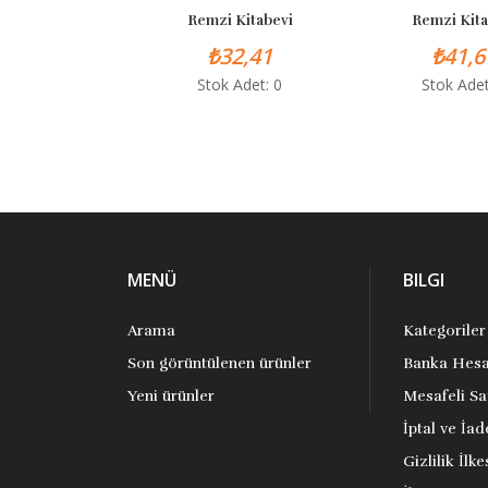
Remzi Kitabevi
Remzi Kitab
₺32,41
₺41,67
Stok Adet: 0
Stok Adet:
MENÜ
BILGI
Arama
Kategoriler
Son görüntülenen ürünler
Banka Hesa
Yeni ürünler
Mesafeli Sa
İptal ve İad
Gizlilik İlke