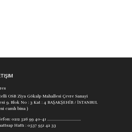
Jale Balcı
Remzi Kitabevi
Remzi Kitabevi
₺20,83
₺55,00
Stok Adet: 0
Stok Adet: 0
ETIŞIM
res
itelli OSB Ziya Gökalp Mahallesi Çevre Sanayi
tesi 9. Blok No : 3 Kat : 4 BAŞAKŞEHİR / İSTANBUL
ni camlı bina )
lefon:
0212 526 99 40-41 ......................................
attsap Hattı : 0537 951 42 33