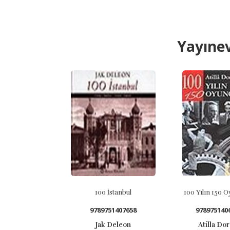
Yayınev
100 İstanbul
100 Yılın 150 Oy
9789751407658
97897514069
Jak Deleon
Atilla Dors