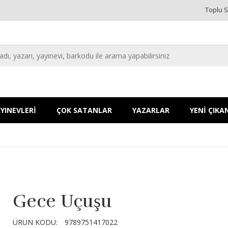
Toplu S
YINEVLERİ
ÇOK SATANLAR
YAZARLAR
YENİ ÇIKA
Gece Uçuşu
ÜRÜN KODU:
9789751417022