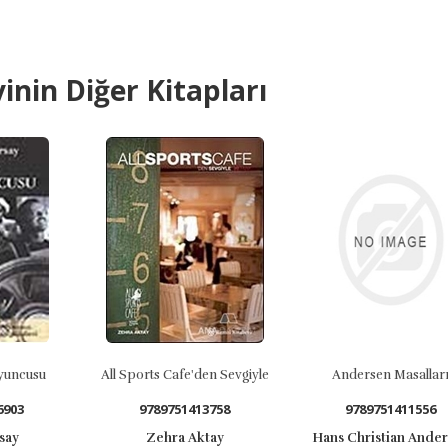
inin Diğer Kitapları
uncusu
All Sports Cafe'den Sevgiyle
Andersen Masalları
03
9789751413758
9789751411556
ay
Zehra Aktay
Hans Christian Anders