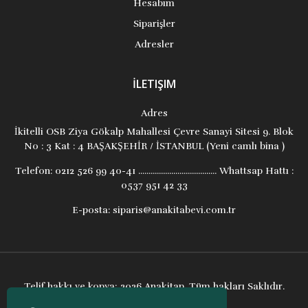
Hesabım
Siparişler
Adresler
İLETIŞIM
Adres
İkitelli OSB Ziya Gökalp Mahallesi Çevre Sanayi Sitesi 9. Blok
No : 3 Kat : 4 BAŞAKŞEHİR / İSTANBUL (Yeni camlı bina )
Telefon:
0212 526 99 40-41 ...................................... Whattsap Hattı :
0537 951 42 33
E-posta:
siparis@anakitabevi.com.tr
Telif hakkı ve kopya; 2026 Anakitap. Tüm hakları Saklıdır.