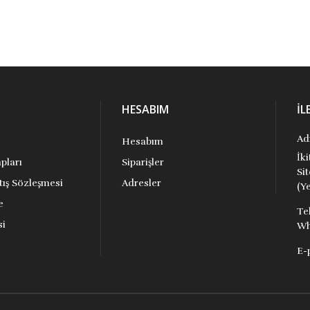
HESABIM
İL
Ad
Hesabım
İk
pları
Siparişler
Si
tış Sözleşmesi
Adresler
(Ye
e
Te
si
Wh
E-