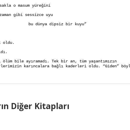
sakla o masum yüreğini
zaman gibi sessizce uyu
bu dünya dipsiz bir kuyu”
k oldu.
ldı.
i ölüm bile ayıramadı. Tek bir an, tüm yaşantımızın
rlerimizin karıncalara bağlı kaderleri oldu. “Giden” böy
ın Diğer Kitapları