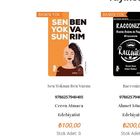
BASKISI YOK
BASKISI YOK
Sen Yoksun Ben Varım
Racconizm
9786257940405
9786257940429
Ceren Atmaca
Ahmet Sönmez
Edebiyatist
Edebiyatist
₺100,00
₺200,00
Stok Adet: 0
Stok Adet: 0