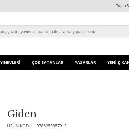
Toplu S
YINEVLERİ
ÇOK SATANLAR
YAZARLAR
YENİ ÇIKA
Giden
ÜRÜN KODU:
9786258357912