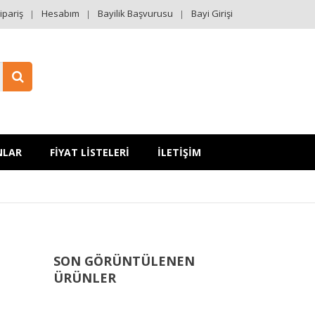
ipariş
Hesabım
Bayilik Başvurusu
Bayi Girişi
NLAR
FİYAT LİSTELERİ
İLETİŞİM
SON GÖRÜNTÜLENEN
ÜRÜNLER