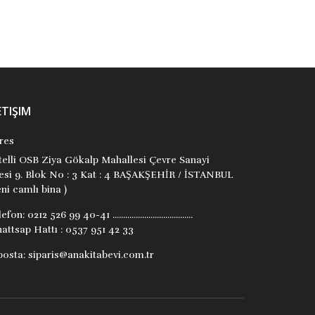
ETIŞIM
res
itelli OSB Ziya Gökalp Mahallesi Çevre Sanayi
tesi 9. Blok No : 3 Kat : 4 BAŞAKŞEHİR / İSTANBUL
ni camlı bina )
lefon:
0212 526 99 40-41 ......................................
attsap Hattı : 0537 951 42 33
posta:
siparis@anakitabevi.com.tr