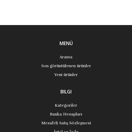
MENÜ
Arama
Son görüntülenen ürünler
Yeni ürünler
BILGI
Kategoriler
Banka Hesapları
Mesafeli Satış Sözleşmesi
İptal ve İade