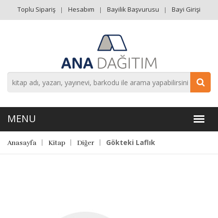
Toplu Sipariş
Hesabım
Bayilik Başvurusu
Bayi Girişi
Gökteki Laflık
Anasayfa
Kitap
Diğer