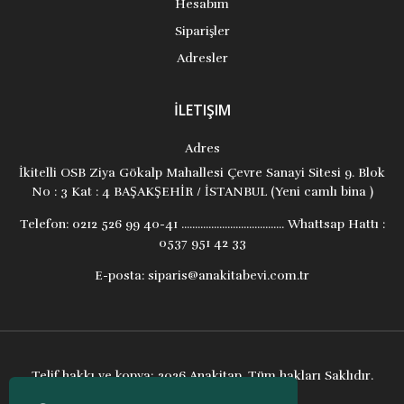
Hesabım
Siparişler
Adresler
İLETIŞIM
Adres
İkitelli OSB Ziya Gökalp Mahallesi Çevre Sanayi Sitesi 9. Blok
No : 3 Kat : 4 BAŞAKŞEHİR / İSTANBUL (Yeni camlı bina )
Telefon:
0212 526 99 40-41 ...................................... Whattsap Hattı :
0537 951 42 33
E-posta:
siparis@anakitabevi.com.tr
Telif hakkı ve kopya; 2026 Anakitap. Tüm hakları Saklıdır.