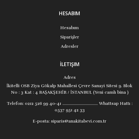
HESABIM
Hesabım
Siparişler
Adresler
İLETIŞIM
Adres
İkitelli OSB Ziya Gökalp Mahallesi Çevre Sanayi Sitesi 9. Blok
No : 3 Kat : 4 BAŞAKŞEHİR / İSTANBUL (Yeni camlı bina )
Telefon:
0212 526 99 40-41 ...................................... Whattsap Hattı :
0537 951 42 33
E-posta:
siparis@anakitabevi.com.tr