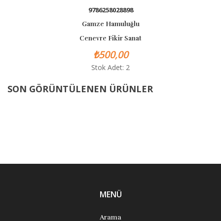
9786258028898
Gamze Hamuluğlu
Cenevre Fikir Sanat
₺500,00
Stok Adet: 2
SON GÖRÜNTÜLENEN ÜRÜNLER
MENÜ
Arama