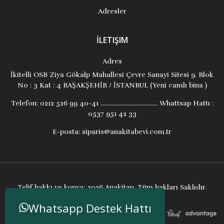
Adresler
İLETIŞIM
Adres
İkitelli OSB Ziya Gökalp Mahallesi Çevre Sanayi Sitesi 9. Blok
No : 3 Kat : 4 BAŞAKŞEHİR / İSTANBUL (Yeni camlı bina )
Telefon:
0212 526 99 40-41 ...................................... Whattsap Hattı :
0537 951 42 33
E-posta:
siparis@anakitabevi.com.tr
Telif hakkı ve kopya; 2026 Anakitap. Tüm hakları Saklıdır.
Whatsapp Destek Hattı