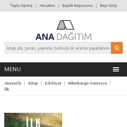
Toplu Sipariş
Hesabım
Bayilik Başvurusu
Bayi Girişi
Anasayfa
Kitap
Edebiyat
Bilimkurgu-Fantazya
İlk