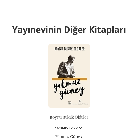
Yayınevinin Diğer Kitapları
B
Boynu Bükük Öldüler
9786053755159
Yılmaz Güney