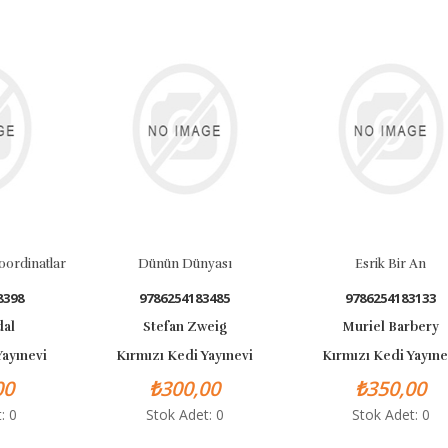
oordinatlar
Dünün Dünyası
Esrik Bir An
8398
9786254183485
9786254183133
dal
Stefan Zweig
Muriel Barbery
Yayınevi
Kırmızı Kedi Yayınevi
Kırmızı Kedi Yayıne
00
₺300,00
₺350,00
: 0
Stok Adet: 0
Stok Adet: 0