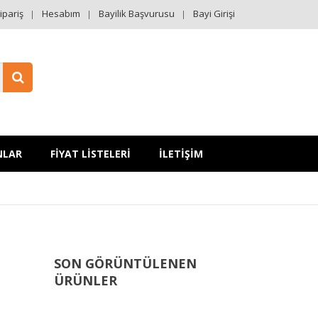
ipariş
Hesabım
Bayilik Başvurusu
Bayi Girişi
NLAR
FİYAT LİSTELERİ
İLETİŞİM
SON GÖRÜNTÜLENEN
ÜRÜNLER