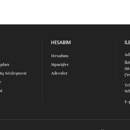
HESABIM
İL
Ad
Hesabım
İk
pları
Siparişler
Si
tış Sözleşmesi
Adresler
(Ye
e
Te
si
Wh
E-