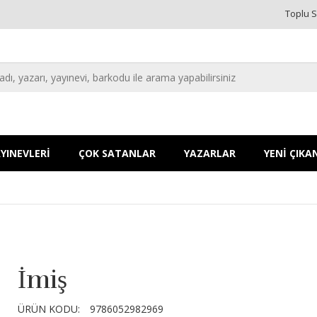
Toplu S
YINEVLERİ
ÇOK SATANLAR
YAZARLAR
YENİ ÇIKA
İmiş
ÜRÜN KODU:
9786052982969