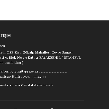
ETIŞIM
res
itelli OSB Ziya Gökalp Mahallesi Çevre Sanayi
tesi 9. Blok No : 3 Kat : 4 BAŞAKŞEHİR / İSTANBUL
ni camlı bina )
lefon:
0212 526 99 40-41 ......................................
attsap Hattı : 0537 951 42 33
posta:
siparis@anakitabevi.com.tr