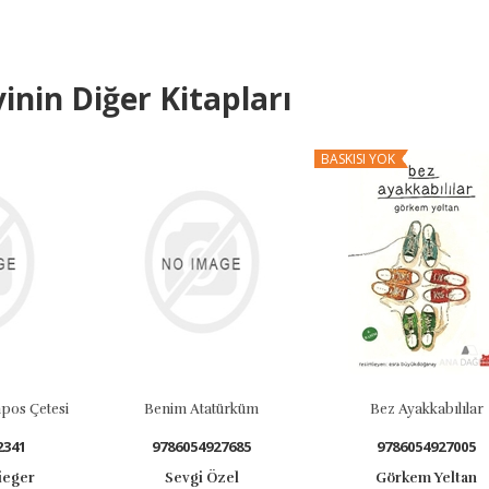
inin Diğer Kitapları
BASKISI YOK
 Çetesi
Benim Atatürküm
Bez Ayakkabılılar
1
9786054927685
9786054927005
er
Sevgi Özel
Görkem Yeltan