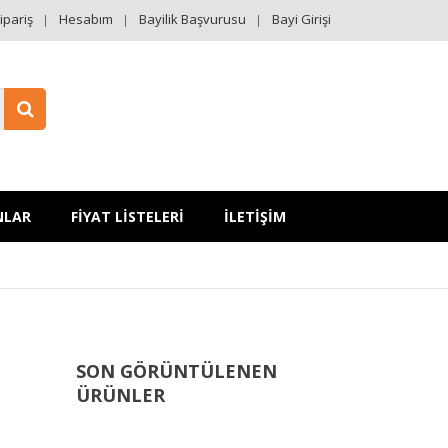
ipariş
Hesabım
Bayilik Başvurusu
Bayi Girişi
NLAR
FİYAT LİSTELERİ
İLETİŞİM
SON GÖRÜNTÜLENEN
ÜRÜNLER