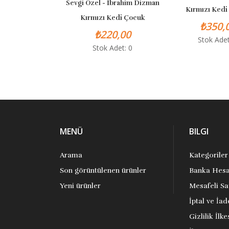
Sevgi Özel - İbrahim Dizman
Kırmızı Kedi Ç
Kırmızı Kedi Çocuk
₺350,00
₺220,00
Stok Adet: 0
Stok Adet: 0
MENÜ
BILGI
Arama
Kategoriler
Son görüntülenen ürünler
Banka Hesa
Yeni ürünler
Mesafeli Sa
İptal ve İad
Gizlilik İlke