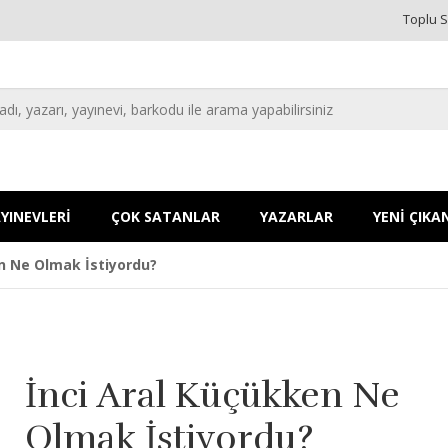
Toplu S
YINEVLERİ
ÇOK SATANLAR
YAZARLAR
YENİ ÇIKA
n Ne Olmak İstiyordu?
İnci Aral Küçükken Ne
Olmak İstiyordu?