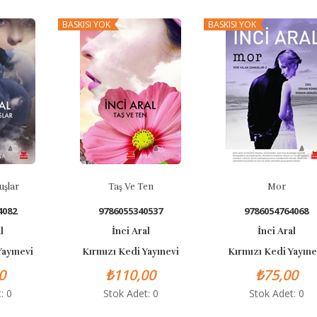
BASKISI YOK
BASKISI YOK
Taş Ve Ten
Mor
9786055340537
9786054764068
İnci Aral
İnci Aral
i
Kırmızı Kedi Yayınevi
Kırmızı Kedi Yayınevi
₺110,00
₺75,00
Stok Adet: 0
Stok Adet: 0