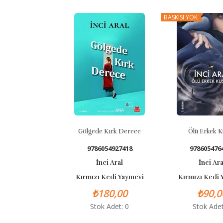
BASKISI YOK
Gölgede Kırk Derece
Ölü Erkek Kuşlar
9786054927418
9786054764082
İnci Aral
İnci Aral
Kırmızı Kedi Yayınevi
Kırmızı Kedi Yayınev
₺180,00
₺90,00
Stok Adet: 0
Stok Adet: 0