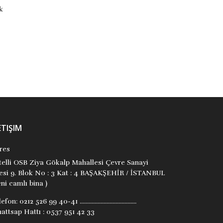
Kırmızı Kedi Çocuk
Kırmızı Kedi Çocuk
₺250,00
₺180,00
Stok Adet: 0
Stok Adet: 0
ETIŞIM
res
itelli OSB Ziya Gökalp Mahallesi Çevre Sanayi
tesi 9. Blok No : 3 Kat : 4 BAŞAKŞEHİR / İSTANBUL
ni camlı bina )
lefon:
0212 526 99 40-41 ......................................
attsap Hattı : 0537 951 42 33