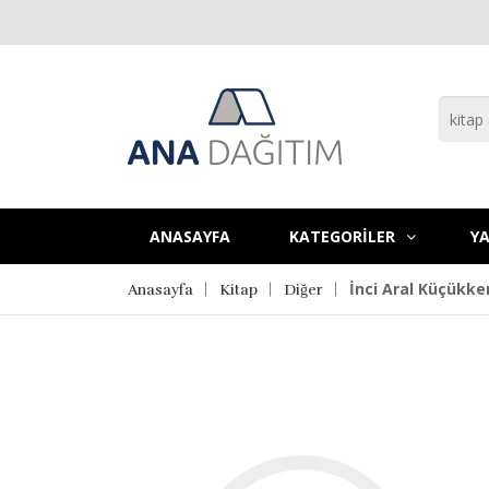
ANASAYFA
KATEGORİLER
YA
İnci Aral Küçükke
Anasayfa
Kitap
Diğer