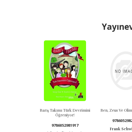
Yayınev
Barış Takımı Türk Devrimini
Ben, Zeus Ve Olimpos
Öğreniyor!
978605298234
9786052981917
Frank Schwieg