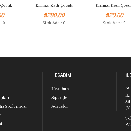
ocuk
Kırmızı Kedi Çocuk
Kırmızı Kedi Çocuk
₺280,00
₺20,00
Stok Adet: 0
Stok Adet: 0
HESABIM
İL
Ad
Hesabım
İk
pları
Siparişler
Si
tış Sözleşmesi
Adresler
(Ye
e
Te
si
Wh