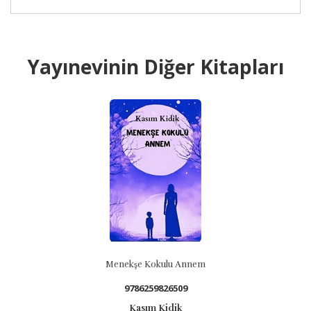
Yayınevinin Diğer Kitapları
Menekşe Kokulu Annem
9786259826509
Kasım Kidik