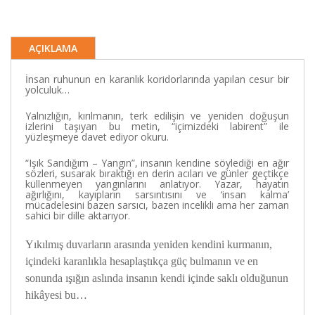
AÇIKLAMA
İnsan ruhunun en karanlık koridorlarında yapılan cesur bir
yolculuk…
Yalnızlığın, kırılmanın, terk edilişin ve yeniden doğuşun
izlerini taşıyan bu metin, “içimizdeki labirent” ile
yüzleşmeye davet ediyor okuru.
“Işık Sandığım – Yangın”, insanın kendine söylediği en ağır
sözleri, susarak bıraktığı en derin acıları ve günler geçtikçe
küllenmeyen yangınlarını anlatıyor. Yazar, hayatın
ağırlığını, kayıpların sarsıntısını ve ‘insan kalma’
mücadelesini bazen sarsıcı, bazen incelikli ama her zaman
sahici bir dille aktarıyor.
Yıkılmış duvarların arasında yeniden kendini kurmanın,
içindeki karanlıkla hesaplaştıkça güç bulmanın ve en
sonunda ışığın aslında insanın kendi içinde saklı olduğunun
hikâyesi bu…