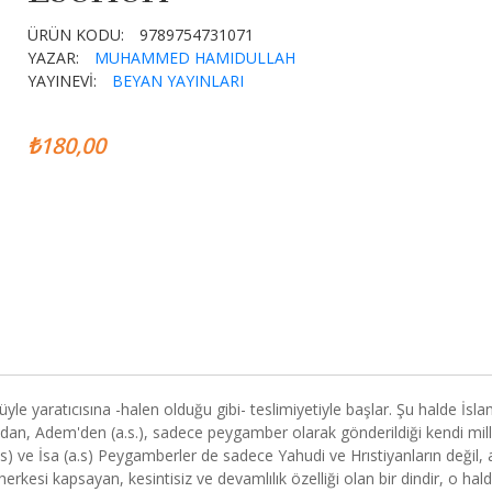
ÜRÜN KODU:
9789754731071
YAZAR:
MUHAMMED HAMIDULLAH
YAYINEVİ:
BEYAN YAYINLARI
₺180,00
nüyle yaratıcısına -halen olduğu gibi- teslimiyetiyle başlar. Şu halde İsla
cından, Adem'den (a.s.), sadece peygamber olarak gönderildiği kendi mill
s) ve İsa (a.s) Peygamberler de sadece Yahudi ve Hrıstiyanların değil, 
rkesi kapsayan, kesintisiz ve devamlılık özelliği olan bir dindir, o hal