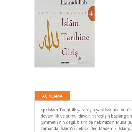
AÇIKLAMA
<p>İslam Tarihi, ilk yaratılışla yani kainatın bütü
devamlılık ve şumul dinidir. Yaratılışın başlangı
(ümmeti) nin değil, bizim de nebimizdir. Musa (a.
zamanda, İslam'ın nebisidirler. Madem ki İslam, he