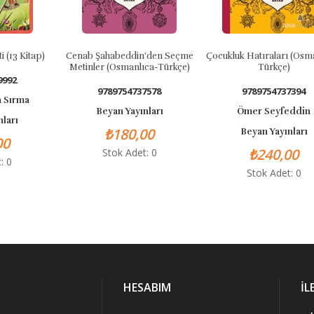
tap)
Cenab Şahabeddin'den Seçme
Çocukluk Hatıraları (Osmanlıca-
Metinler (Osmanlıca-Türkçe)
Türkçe)
9789754737578
9789754737394
Beyan Yayınları
Ömer Seyfeddin
₺180,00
Beyan Yayınları
₺240,00
Stok Adet: 0
Stok Adet: 0
HESABIM
İL