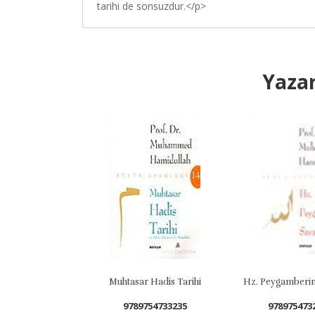
tarihi de sonsuzdur.</p>
Yazar
Muhtasar Hadis Tarihi
Hz. Peygamberin Savaşları
9789754733235
9789754732849