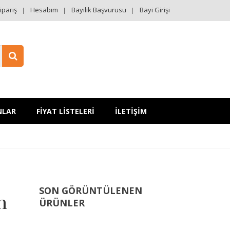
ipariş
Hesabım
Bayilik Başvurusu
Bayi Girişi
NLAR
FİYAT LİSTELERİ
İLETİŞİM
SON GÖRÜNTÜLENEN
n
ÜRÜNLER