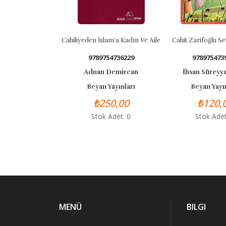
Cahiliyeden İslam'a Kadın Ve Aile
Cahit Zarifoğlu Seti (13 Ki
9789754736229
9789754739992
Adnan Demircan
İhsan Süreyya Sırma
Beyan Yayınları
Beyan Yayınları
₺250,00
₺120,00
Stok Adet: 0
Stok Adet: 0
MENÜ
BILGI