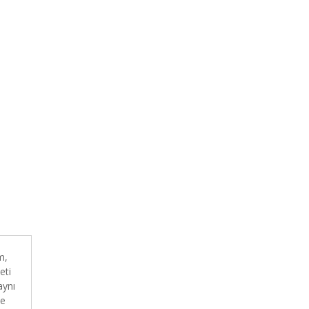
m,
eti
aynı
de