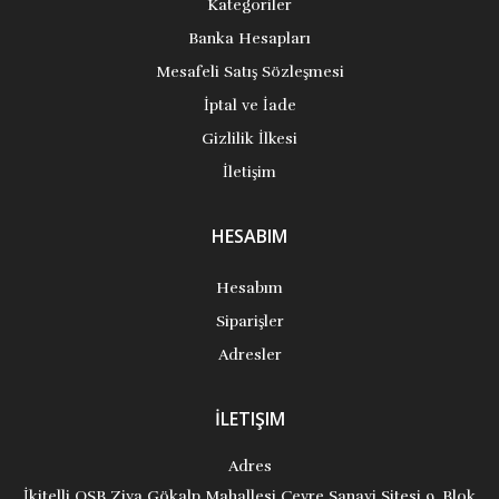
Kategoriler
Banka Hesapları
Mesafeli Satış Sözleşmesi
İptal ve İade
Gizlilik İlkesi
İletişim
HESABIM
Hesabım
Siparişler
Adresler
İLETIŞIM
Adres
İkitelli OSB Ziya Gökalp Mahallesi Çevre Sanayi Sitesi 9. Blok