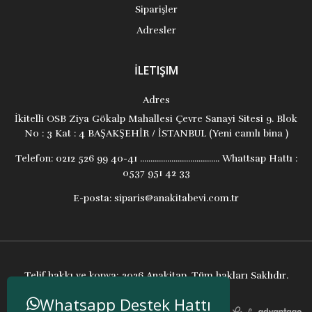
Siparişler
Adresler
İLETIŞIM
Adres
İkitelli OSB Ziya Gökalp Mahallesi Çevre Sanayi Sitesi 9. Blok
No : 3 Kat : 4 BAŞAKŞEHİR / İSTANBUL (Yeni camlı bina )
Telefon:
0212 526 99 40-41 ...................................... Whattsap Hattı :
0537 951 42 33
E-posta:
siparis@anakitabevi.com.tr
Telif hakkı ve kopya; 2026 Anakitap. Tüm hakları Saklıdır.
Whatsapp Destek Hattı