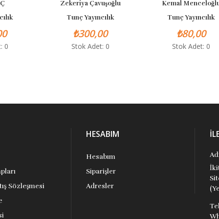
Ç
Zekeriya Çavuşoğlu
Kemal Menceloğlu
ılık
Tunç Yayıncılık
Tunç Yayıncılık
0
₺300,00
₺80,00
 0
Stok Adet: 0
Stok Adet: 0
HESABIM
İL
Ad
Hesabım
İk
pları
Siparişler
Si
tış Sözleşmesi
Adresler
(Ye
e
Te
si
Wh