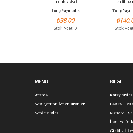
Haluk Yolsal
Salih KO
Tunç Yayıncılık
Tunç Yayınc
₺38,00
₺140,0
Stok Adet: 0
Stok Adet:
MENÜ
BILGI
Arama
Kategoriler
Son görüntülenen ürünler
Banka Hesa
Yeni ürünler
Mesafeli Sa
İptal ve İad
Gizlilik İlke