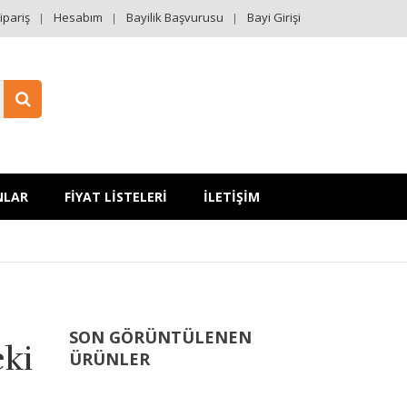
ipariş
Hesabım
Bayilik Başvurusu
Bayi Girişi
NLAR
FİYAT LİSTELERİ
İLETİŞİM
SON GÖRÜNTÜLENEN
ki
ÜRÜNLER