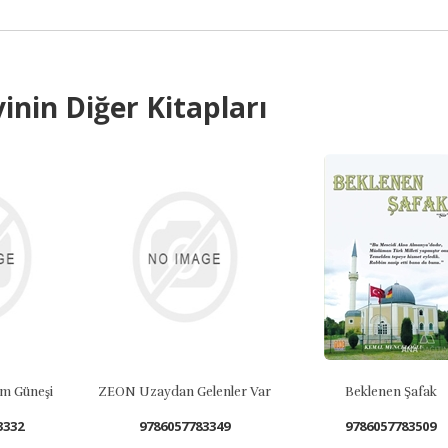
inin Diğer Kitapları
a Eğitim Güneşi
ZEON Uzaydan Gelenler Var
Beklenen Şafak
332
9786057783349
9786057783509