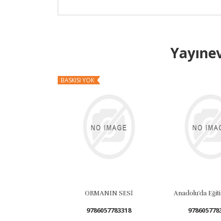
Yayınev
BASKISI YOK
ORMANIN SESİ
Anadolu’d
9786057783318
9786057783