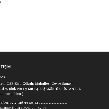
Kolektif
Ayşegül Karaçivi
Tunç Yayıncılık
Tunç Yayıncılık
₺80,00
₺120,00
Stok Adet: 0
Stok Adet: 0
ETIŞIM
res
itelli OSB Ziya Gökalp Mahallesi Çevre Sanayi
tesi 9. Blok No : 3 Kat : 4 BAŞAKŞEHİR / İSTANBUL
ni camlı bina )
lefon:
0212 526 99 40-41 ......................................
attsap Hattı : 0537 951 42 33