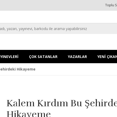
Toplu S
YINEVLERİ
ÇOK SATANLAR
YAZARLAR
YENİ ÇIKA
Şehirdeki Hikayeme
Kalem Kırdım Bu Şehirde
Hikayeme