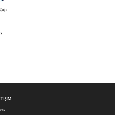
Çağı
Peygamberin Küçük Arkadaşları
Yüz Elbiseli Kız
9789758781829
9799758781293
M. Sinan Adalı
Eleanor Estes
ı
Uğurböceği Yayınları
Uğurböceği Yayınları
₺210,00
₺5,56
Stok Adet: 2
Stok Adet: 0
ETIŞIM
res