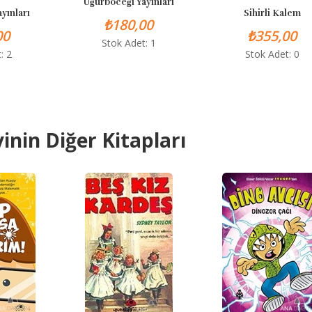
Uğurböceği Yayınları
ları
Sihirli Kalem
₺180,00
₺355,00
Stok Adet: 1
Stok Adet: 0
inin Diğer Kitapları