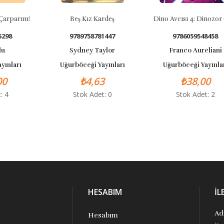
arparım!
Beş Kız Kardeş
Dino Avcısı 4: Dinozor 
298
9789758781447
9786059548458
u
Sydney Taylor
Franco Aureliani
ınları
Uğurböceği Yayınları
Uğurböceği Yayınlar
0
₺4,63
₺38,00
 4
Stok Adet: 0
Stok Adet: 2
HESABIM
İL
Ad
Hesabım