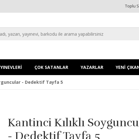
Toplu S
YINEVLERİ
ÇOK SATANLAR
YAZARLAR
YENİ ÇIKA
oyguncular - Dedektif Tayfa 5
Kantinci Kılıklı Soyguncu
- Dedektif Tayfa 5