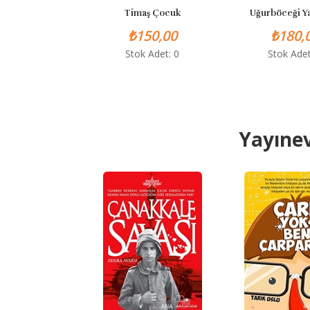
Timaş Çocuk
Uğurböceği Yayın
₺150,00
₺180,00
Stok Adet: 0
Stok Adet: 2
Yayınev