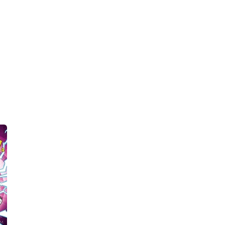
Uğurböceği Yayınları
Uğurböceği Yayınları
₺180,00
₺180,00
Stok Adet: 2
Stok Adet: 1