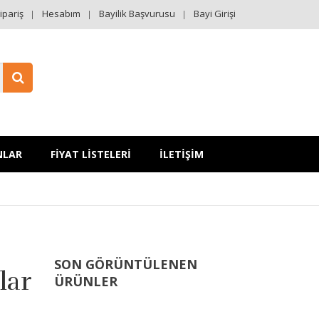
ipariş
Hesabım
Bayilik Başvurusu
Bayi Girişi
NLAR
FİYAT LİSTELERİ
İLETİŞİM
SON GÖRÜNTÜLENEN
lar
ÜRÜNLER