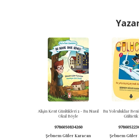
Yazar
Alişin Kent Günlükleri 2 - Bu Nasıl
Bu Yolculuklar Beni Del
Okul Böyle
Gülücük 1
9786050834260
978605223680
Şebnem Güler Karacan
Şebnem Güler Ka