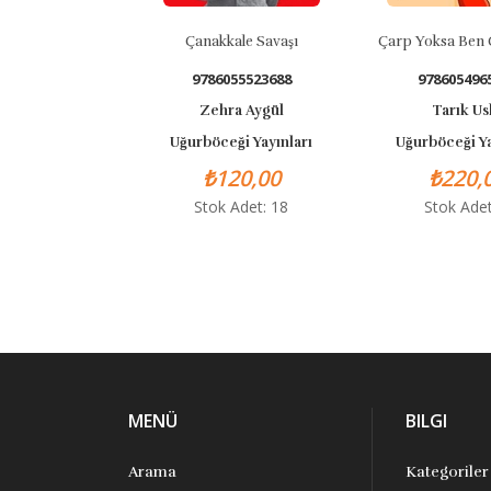
Çanakkale Savaşı
Çarp Yoksa Ben Ç
9786055523688
9786054965
Zehra Aygül
Tarık Usl
Uğurböceği Yayınları
Uğurböceği Yay
₺120,00
₺220,0
Stok Adet: 18
Stok Adet:
MENÜ
BILGI
Arama
Kategoriler