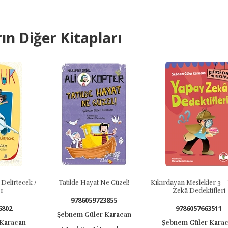
ın Diğer Kitapları
irtecek /
Tatilde Hayat Ne Güzel!
Kıkırdayan Meslekler 3 – Ya
Zekâ Dedektifleri
9786059723855
2
9786057663511
Şebnem Güler Karacan
racan
Şebnem Güler Karacan