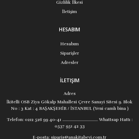
Gizlilik İlkesi
İletişim
HESABIM
Hesabım
Siparişler
Adresler
İLETIŞIM
Adres
İkitelli OSB Ziya Gökalp Mahallesi Çevre Sanayi Sitesi 9. Blok
No : 3 Kat : 4 BAŞAKŞEHİR / İSTANBUL (Yeni camlı bina )
Telefon:
0212 526 99 40-41 ...................................... Whattsap Hattı :
0537 951 42 33
E-posta:
siparis@anakitabevi.com.tr