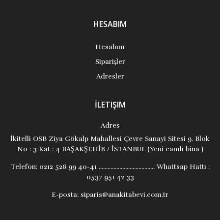
HESABIM
Hesabım
Siparişler
Adresler
İLETIŞIM
Adres
İkitelli OSB Ziya Gökalp Mahallesi Çevre Sanayi Sitesi 9. Blok
No : 3 Kat : 4 BAŞAKŞEHİR / İSTANBUL (Yeni camlı bina )
Telefon:
0212 526 99 40-41 ...................................... Whattsap Hattı :
0537 951 42 33
E-posta:
siparis@anakitabevi.com.tr