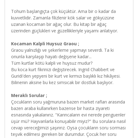
Tohum başlangıçta çok küçüktür. Ama bir o kadar da
kuvvetlidir. Zamanla filizlenir kök salar ve gökyüzüne
uzanan kocaman bir ağaç olur. Bu kitap bir ağaç
üzerinden güçlükleri ve güzellikleriyle yaşamı anlatıyor.
Kocaman Kalpli Huysuz Graou ;
Graou yalnızlığı ve şekerleme yapmayı severdi. Ta ki
onunla karşılaşıp hayatı değişene kadar...
Tüm kurtlar kötü kalpli ve huysuz mudur?
Bu koca kurt fikrinizi değiştirecek. Ingrid Chabbert ve
Guridi'den yepyeni bir kurt ve kırmızı başlıklı kız hikâyesi.
Bilinenin aksine bu kez sımsıcak bir dostluk başlıyor.
Meraklı Sorular ;
Çocukların soru yağmuruna bazen market rafları arasında
bazen araba kullanırken bazense bir hasta ziyareti
esnasında yakalanırız. "Karıncaların evi nerede penguenler
üşür mü? Hayvanlarla konuşabilir miyiz?" Bu sorulara nasıl
cevap vereceğimizi şaşırırız. Oysa çocukların soru sorması
teşvik edilmesi gereken bir durumdur. Çocuk her soru