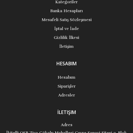
Kategoriler
Banka Hesapları
Mesafeli Satış Sözleşmesi
İptal ve İade
Gizlilik İlkesi
İletişim
HESABIM
Hesabım
Siparişler
Adresler
İLETIŞIM
Adres
İkitelli OSB Ziya Gökalp Mahallesi Çevre Sanayi Sitesi 9. Blok