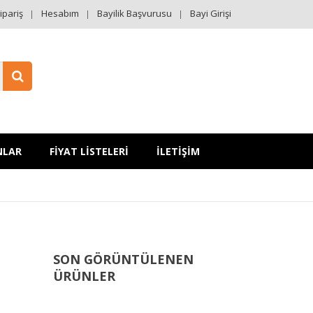
ipariş
Hesabım
Bayilik Başvurusu
Bayi Girişi
NLAR
FİYAT LİSTELERİ
İLETİŞİM
SON GÖRÜNTÜLENEN
ÜRÜNLER