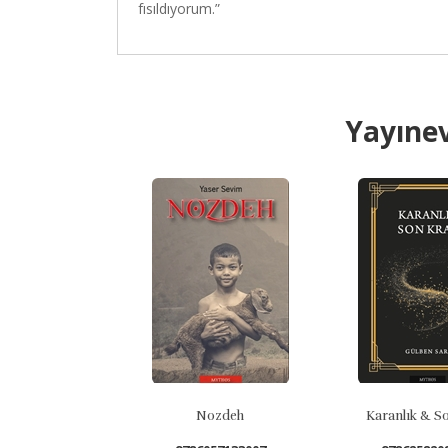
fısıldıyorum.”
Yayınev
Nozdeh
Karanlık & S