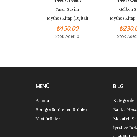
9786057133007
978625820
Yaser Sevim
Gülben S
Mythos Kitap (Dijital)
Mythos Kitap (
₺150,00
₺230,
Stok Adet: 0
Stok Adet
MENÜ
BILGI
Arama
Kategoriler
Son görüntülenen ürünler
Banka Hesa
Yeni ürünler
Mesafeli Sa
İptal ve İad