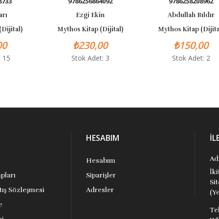
8733
9786256864092
9786258208962
arı
Ezgi Ekin
Abdullah Bıldır
Dijital)
Mythos Kitap (Dijital)
Mythos Kitap (Dijita
00
₺230,00
₺150,00
: 15
Stok Adet: 3
Stok Adet: 2
HESABIM
İL
Ad
Hesabım
İk
pları
Siparişler
Si
tış Sözleşmesi
Adresler
(Ye
e
Te