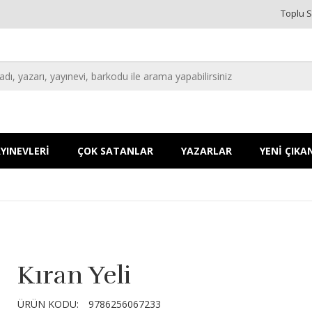
Toplu S
YINEVLERİ
ÇOK SATANLAR
YAZARLAR
YENİ ÇIKA
Kıran Yeli
ÜRÜN KODU:
9786256067233