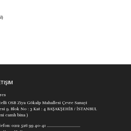
9786256864078
9786256864573
Aydın Kayabaşı
Ergün Tepecik
l)
Mythos Kitap (Dijital)
Mythos Kitap (Dijital)
₺150,00
₺315,00
Stok Adet: 0
Stok Adet: 0
ETIŞIM
res
itelli OSB Ziya Gökalp Mahallesi Çevre Sanayi
tesi 9. Blok No : 3 Kat : 4 BAŞAKŞEHİR / İSTANBUL
ni camlı bina )
lefon:
0212 526 99 40-41 ......................................