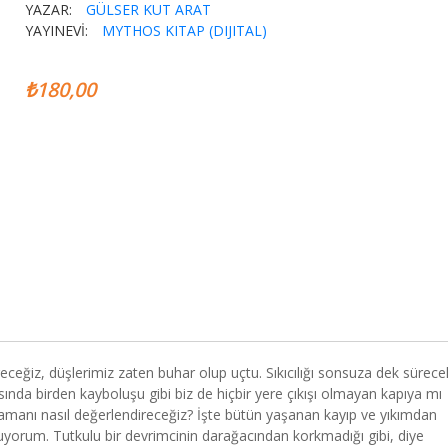
YAZAR:
GÜLSER KUT ARAT
YAYINEVİ:
MYTHOS KITAP (DIJITAL)
₺180,00
tireceğiz, düşlerimiz zaten buhar olup uçtu. Sıkıcılığı sonsuza dek sürece
ında birden kayboluşu gibi biz de hiçbir yere çıkışı olmayan kapıya mı
zamanı nasıl değerlendireceğiz? İşte bütün yaşanan kayıp ve yıkımdan
orum. Tutkulu bir devrimcinin darağacından korkmadığı gibi, diye