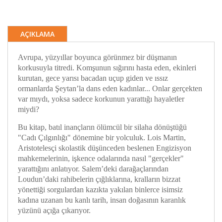
AÇIKLAMA
Avrupa, yüzyıllar boyunca görünmez bir düşmanın
korkusuyla titredi. Komşunun sığırını hasta eden, ekinleri
kurutan, gece yarısı bacadan uçup giden ve ıssız
ormanlarda Şeytan’la dans eden kadınlar... Onlar gerçekten
var mıydı, yoksa sadece korkunun yarattığı hayaletler
miydi?
Bu kitap, batıl inançların ölümcül bir silaha dönüştüğü
"Cadı Çılgınlığı" dönemine bir yolculuk. Lois Martin,
Aristotelesçi skolastik düşünceden beslenen Engizisyon
mahkemelerinin, işkence odalarında nasıl "gerçekler"
yarattığını anlatıyor. Salem’deki darağaçlarından
Loudun’daki rahibelerin çığlıklarına, kralların bizzat
yönettiği sorgulardan kazıkta yakılan binlerce isimsiz
kadına uzanan bu kanlı tarih, insan doğasının karanlık
yüzünü açığa çıkarıyor.