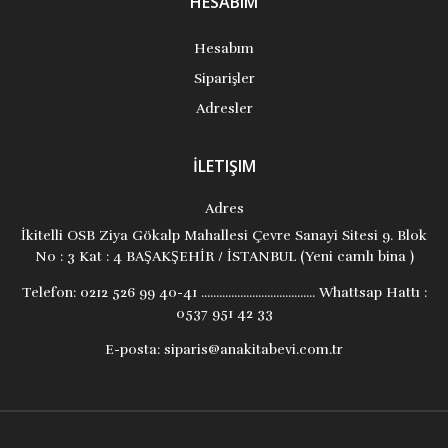
HESABIM
Hesabım
Siparişler
Adresler
İLETIŞIM
Adres
İkitelli OSB Ziya Gökalp Mahallesi Çevre Sanayi Sitesi 9. Blok
No : 3 Kat : 4 BAŞAKŞEHİR / İSTANBUL (Yeni camlı bina )
Telefon:
0212 526 99 40-41 ...................................... Whattsap Hattı :
0537 951 42 33
E-posta:
siparis@anakitabevi.com.tr